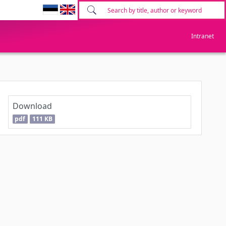
Intranet
Download
pdf
111 KB