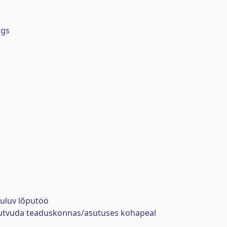
ngs
uuluv lõputöö
tutvuda teaduskonnas/asutuses kohapeal