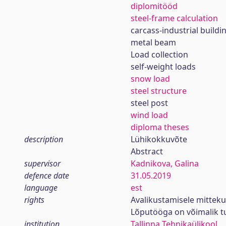
diplomitööd
steel-frame calculation
carcass-industrial buildi
metal beam
Load collection
self-weight loads
snow load
steel structure
steel post
wind load
diploma theses
description
Lühikokkuvõte
Abstract
supervisor
Kadnikova, Galina
defence date
31.05.2019
language
est
rights
Avalikustamisele mittek
Lõputööga on võimalik 
institution
Tallinna Tehnikaülikool