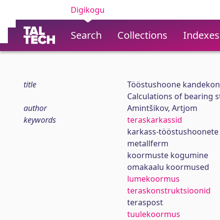
Digikogu
Search
Collections
Indexes
title
Tööstushoone kandekons
Calculations of bearing s
author
Amintšikov, Artjom
keywords
teraskarkassid
karkass-tööstushoonete
metallferm
koormuste kogumine
omakaalu koormused
lumekoormus
teraskonstruktsioonid
teraspost
tuulekoormus