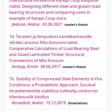
maksumuse võrdlemine Kanepi Coop kaupluse
näitel. Designing different steel and glulam load-
bearing structures and comparing costs in
example of Kanepi Coop store
Jaakson, Andrus
03.06.2021
master's theses
14.
Terasest ja liimpuidust kandekarkasside
võrdlev arvutus Nõo Konsumi näitel.
Comparative Calculations of Load-Bearing Steel
and Glued Laminated Timber Structural
Frameworks of Nõo Konsum
Kartsep, Kristin
08.06.2017
master's theses
15.
Stability of Compressed Steel Elements in Fire
Conditions: a Probabilistic Approach. Surutud
teraselementide stabiilsus tulekahju olukorras:
tõenäosuslik käsitlus
Kervališvili, Andrei
19.12.2019
dissertations