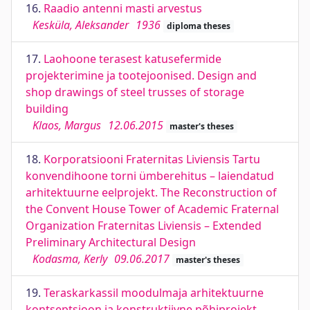
16.
Raadio antenni masti arvestus
Kesküla, Aleksander
1936
diploma theses
17.
Laohoone terasest katusefermide
projekterimine ja tootejoonised. Design and
shop drawings of steel trusses of storage
building
Klaos, Margus
12.06.2015
master's theses
18.
Korporatsiooni Fraternitas Liviensis Tartu
konvendihoone torni ümberehitus – laiendatud
arhitektuurne eelprojekt. The Reconstruction of
the Convent House Tower of Academic Fraternal
Organization Fraternitas Liviensis – Extended
Preliminary Architectural Design
Kodasma, Kerly
09.06.2017
master's theses
19.
Teraskarkassil moodulmaja arhitektuurne
kontseptsioon ja konstruktiivne põhiprojekt.