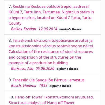
7.
Kesklinna Keskuse ööklubi trepid, aadressil
Küüni 7, Tartu linn, Tartumaa. Nightclub stairs in
a hypermarket, located on Küüni 7 Tartu, Tartu
County
Baikov, Kristian
12.06.2014
master's theses
8.
Teraskonstruktsiooni tulepüsivuse arvutus ja
konstruktsioonide võrdlus tootmishoone näitel.
Calculation of fire resistance of steel structures
and comparison of the structures on the
example of a production building
Borisova, Alla
05.06.2020
diploma theses
9.
Terassild üle Sauga jõe Pärnus : arvestus
Busch, Vladimir
1935
diploma theses
10.
Hang-off Tower`i konstruktsiooni arvutused.
Structural analysis of Hang-off Tower