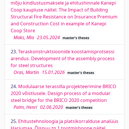
mõju kindlustusmaksele ja ehitushinnale Kanepi
Coop kaupluse näitel. The Impact of Building
Structural Fire Resistance on Insurance Premium
and Construction Cost in example of Kanepi
Coop Store
Maks, Mia
23.05.2024
master's theses
23.
Teraskonstruktsioonide koostamisprotsessi
arendus. Development of the assembly process
for steel structures
Oras, Martin
15.01.2026
master's theses
24.
Modulaarse terassilla projekteerimine BRICO
2020 võistlusele. Design process of a modular
steel bridge for the BRICO 2020 competition
Palm, Henri
02.06.2020
master's theses
25.
Ehitustehnoloogia ja platsikorralduse analüüs
Harjumaa, Õispuu tn 1 tootmishoone näitel.