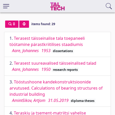
items found: 29
1.
Terasest täisseinalise tala toepaneeli
töötamine pärastkriitilises staadiumis
Aare, Johannes
1953
dissertations
2.
Terasest suureavalised täisseinalised talad
Aare, Johannes
1950
research reports
3.
Tööstushoone kandekonstruktsioonide
arvutused. Calculations of bearing structures of
industrial building
Amintšikov, Artjom
31.05.2019
diploma theses
4.
Teraskiu ja tsement-matriitsi vahelise