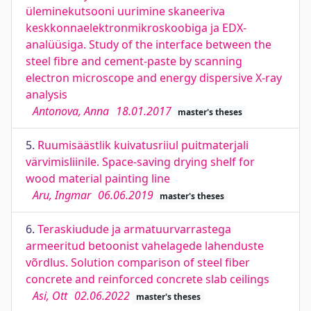
üleminekutsooni uurimine skaneeriva
keskkonnaelektronmikroskoobiga ja EDX-
analüüsiga. Study of the interface between the
steel fibre and cement-paste by scanning
electron microscope and energy dispersive X-ray
analysis
Antonova, Anna
18.01.2017
master's theses
5.
Ruumisäästlik kuivatusriiul puitmaterjali
värvimisliinile. Space-saving drying shelf for
wood material painting line
Aru, Ingmar
06.06.2019
master's theses
6.
Teraskiudude ja armatuurvarrastega
armeeritud betoonist vahelagede lahenduste
võrdlus. Solution comparison of steel fiber
concrete and reinforced concrete slab ceilings
Asi, Ott
02.06.2022
master's theses