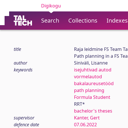
Digikogu
Search
Collections
Indexes
title
Raja leidmine FS Team Ta
Path planning in a FS T
author
Siniväli, Lisanne
keywords
isejuhtivad autod
vormelautod
bakalaureusetööd
path planning
Formula Student
RRT*
bachelor's theses
supervisor
Kanter, Gert
defence date
07.06.2022