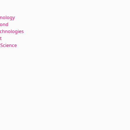
hnology
kond
echnologies
t
 Science