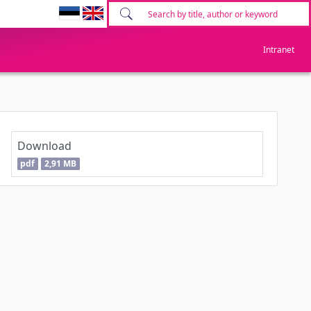
Intranet
Download
pdf
2,91 MB