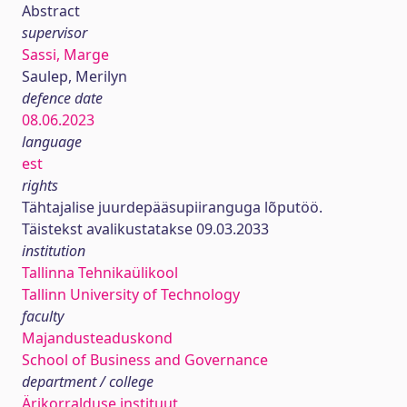
Abstract
supervisor
Sassi, Marge
Saulep, Merilyn
defence date
08.06.2023
language
est
rights
Tähtajalise juurdepääsupiiranguga lõputöö.
Täistekst avalikustatakse 09.03.2033
institution
Tallinna Tehnikaülikool
Tallinn University of Technology
faculty
Majandusteaduskond
School of Business and Governance
department / college
Ärikorralduse instituut