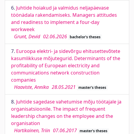
6.
Juhtide hoiakud ja valmidus neljapäevase
töönädala rakendamiseks. Managers attitudes
and readiness to implement a four-day
workweek
Grunt, Devid
02.06.2026
bachelor's theses
7.
Euroopa elektri- ja sidevõrgu ehitusettevõtete
kasumlikkuse mõjutegurid. Determinants of the
profitability of European electricity and
communications network construction
companies
Haaviste, Annika
28.05.2021
master's theses
8.
Juhtide sagedase vahetumise mõju töötajale ja
organisatsioonile. The impact of frequent
leadership changes on the employee and the
organisation
Hartikainen, Triin
07.06.2017
master's theses