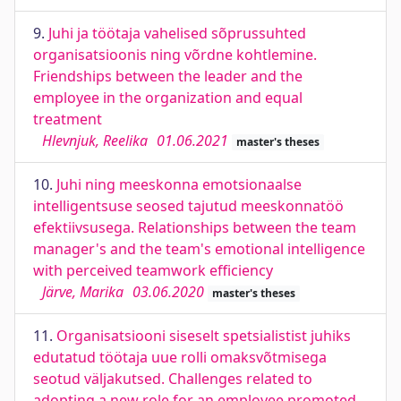
9.
Juhi ja töötaja vahelised sõprussuhted
organisatsioonis ning võrdne kohtlemine.
Friendships between the leader and the
employee in the organization and equal
treatment
Hlevnjuk, Reelika
01.06.2021
master's theses
10.
Juhi ning meeskonna emotsionaalse
intelligentsuse seosed tajutud meeskonnatöö
efektiivsusega. Relationships between the team
manager's and the team's emotional intelligence
with perceived teamwork efficiency
Järve, Marika
03.06.2020
master's theses
11.
Organisatsiooni siseselt spetsialistist juhiks
edutatud töötaja uue rolli omaksvõtmisega
seotud väljakutsed. Challenges related to
adopting a new role for an employee promoted