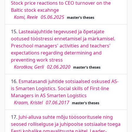
Stock price reactions to CEO turnover on the
Baltic stock excahnge
Komi, Reele
05.06.2025
master's theses
15.
Lasteaiajuhtide tegevused ja õpetajate
ootused tööstressi ennetamisel ja märkamisel.
Preschool managers' activities and teachers'
expectations regarding determining and
preventing work stress
Korotkov, Gerli
02.06.2020
master's theses
16.
Esmatasandi juhtide sotsiaalsed oskused AS-
is Smarten Logistics. Social skills of First-line
Managers in AS Smarten Logistics
Kraam, Kristel
07.06.2017
master's theses
17.
Juhi-alluva suhte mõju töösooritusele ning
seosed rolliselguse ja juhipoolse sotsiaalse toega
Eesti kohalike omavalitsuste näitel. Leader-