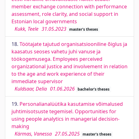
member exchange connection with performance
assessment, role clarity, and social support in
Estonian local governments
Kukk, Teele
31.05.2023
master's theses
18.
Töötajate tajutud organisatsiooniline õiglus ja
kaasatus seoses vahetu juhi vanuse ja
töökogemusega. Employees perceived
organizational justice and involvement in relation
to the age and work experience of their
immediate supervisor
Kuldsaar, Delia
01.06.2026
bachelor's theses
19.
Personalianalüütika kasutamise võimalused
juhtimisotsuste tegemisel. Opportunities for
using people analytics in managerial decision-
making
Kärmas, Vanessa
27.05.2025
master's theses