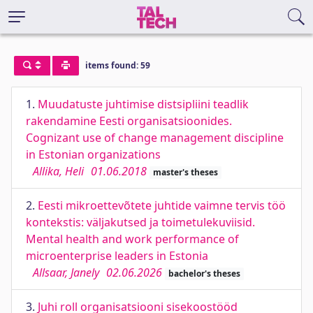
items found: 59
1.
Muudatuste juhtimise distsipliini teadlik
rakendamine Eesti organisatsioonides.
Cognizant use of change management discipline
in Estonian organizations
Allika, Heli
01.06.2018
master's theses
2.
Eesti mikroettevõtete juhtide vaimne tervis töö
kontekstis: väljakutsed ja toimetulekuviisid.
Mental health and work performance of
microenterprise leaders in Estonia
Allsaar, Janely
02.06.2026
bachelor's theses
3.
Juhi roll organisatsiooni sisekoostööd