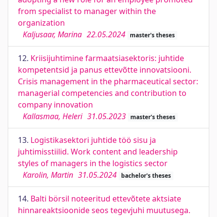
from specialist to manager within the
organization
Kaljusaar, Marina
22.05.2024
master's theses
12.
Kriisijuhtimine farmaatsiasektoris: juhtide
kompetentsid ja panus ettevõtte innovatsiooni.
Crisis management in the pharmaceutical sector:
managerial competencies and contribution to
company innovation
Kallasmaa, Heleri
31.05.2023
master's theses
13.
Logistikasektori juhtide töö sisu ja
juhtimisstiilid. Work content and leadership
styles of managers in the logistics sector
Karolin, Martin
31.05.2024
bachelor's theses
14.
Balti börsil noteeritud ettevõtete aktsiate
hinnareaktsioonide seos tegevjuhi muutusega.