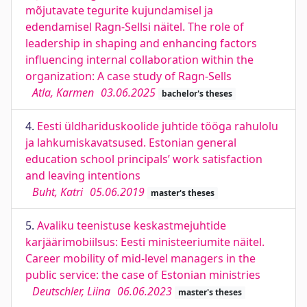
mõjutavate tegurite kujundamisel ja
edendamisel Ragn-Sellsi näitel. The role of
leadership in shaping and enhancing factors
influencing internal collaboration within the
organization: A case study of Ragn-Sells
Atla, Karmen
03.06.2025
bachelor's theses
4.
Eesti üldhariduskoolide juhtide tööga rahulolu
ja lahkumiskavatsused. Estonian general
education school principals’ work satisfaction
and leaving intentions
Buht, Katri
05.06.2019
master's theses
5.
Avaliku teenistuse keskastmejuhtide
karjäärimobiilsus: Eesti ministeeriumite näitel.
Career mobility of mid-level managers in the
public service: the case of Estonian ministries
Deutschler, Liina
06.06.2023
master's theses