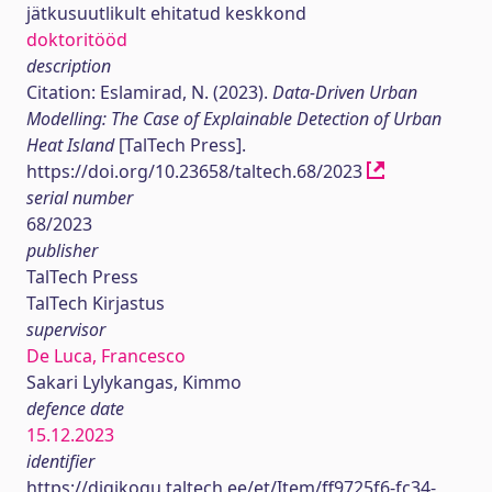
jätkusuutlikult ehitatud keskkond
doktoritööd
description
Citation: Eslamirad, N. (2023).
Data-Driven Urban
Modelling: The Case of Explainable Detection of Urban
Heat Island
[TalTech Press].
https://doi.org/10.23658/taltech.68/2023
serial number
68/2023
publisher
TalTech Press
TalTech Kirjastus
supervisor
De Luca, Francesco
Sakari Lylykangas, Kimmo
defence date
15.12.2023
identifier
https://digikogu.taltech.ee/et/Item/ff9725f6-fc34-