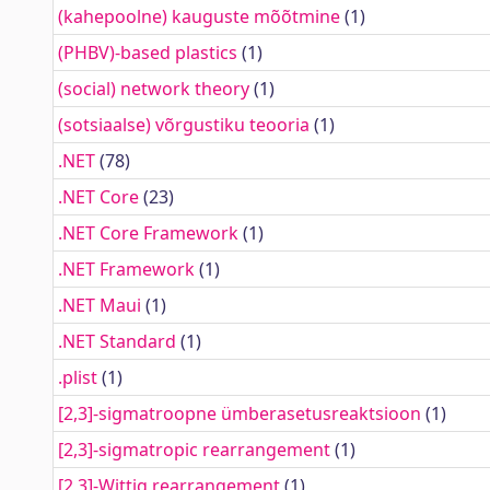
(kahepoolne) kauguste mõõtmine
(1)
(PHBV)-based plastics
(1)
(social) network theory
(1)
(sotsiaalse) võrgustiku teooria
(1)
.NET
(78)
.NET Core
(23)
.NET Core Framework
(1)
.NET Framework
(1)
.NET Maui
(1)
.NET Standard
(1)
.plist
(1)
[2,3]-sigmatroopne ümberasetusreaktsioon
(1)
[2,3]-sigmatropic rearrangement
(1)
[2,3]-Wittig rearrangement
(1)