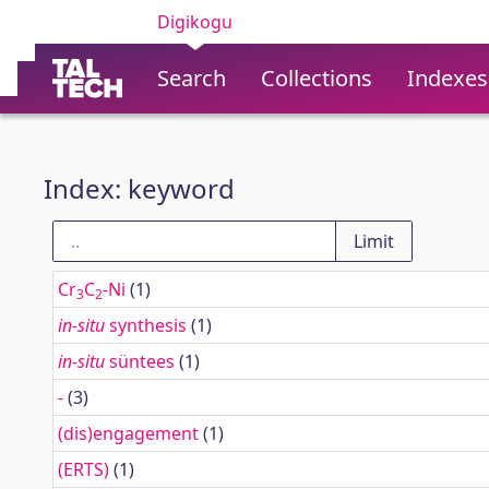
Digikogu
Search
Collections
Indexes
Index: keyword
Cr
C
-Ni
(1)
3
2
in-situ
synthesis
(1)
in-situ
süntees
(1)
-
(3)
(dis)engagement
(1)
(ERTS)
(1)