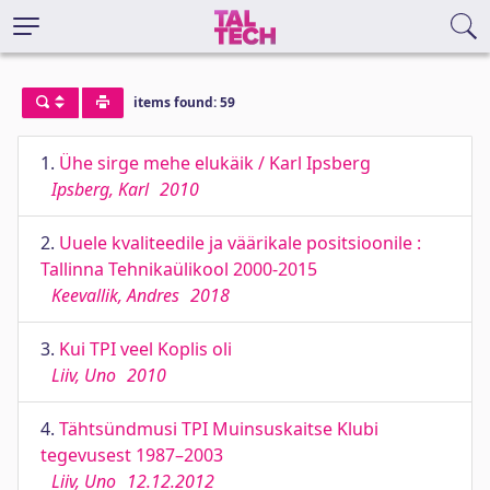
items found: 59
1.
Ühe sirge mehe elukäik / Karl Ipsberg
Ipsberg, Karl
2010
2.
Uuele kvaliteedile ja väärikale positsioonile :
Tallinna Tehnikaülikool 2000-2015
Keevallik, Andres
2018
3.
Kui TPI veel Koplis oli
Liiv, Uno
2010
4.
Tähtsündmusi TPI Muinsuskaitse Klubi
tegevusest 1987–2003
Liiv, Uno
12.12.2012