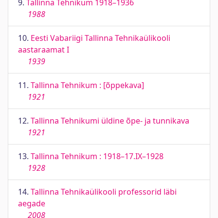
9.
Tallinna Tehnikum 1918–1936
1988
10.
Eesti Vabariigi Tallinna Tehnikaülikooli
aastaraamat I
1939
11.
Tallinna Tehnikum : [õppekava]
1921
12.
Tallinna Tehnikumi üldine õpe- ja tunnikava
1921
13.
Tallinna Tehnikum : 1918–17.IX–1928
1928
14.
Tallinna Tehnikaülikooli professorid läbi
aegade
2008