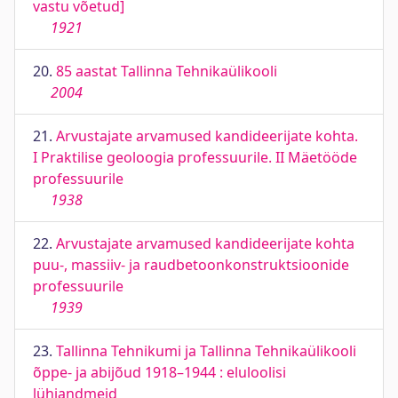
vastu võetud]
1921
20.
85 aastat Tallinna Tehnikaülikooli
2004
21.
Arvustajate arvamused kandideerijate kohta.
I Praktilise geoloogia professuurile. II Mäetööde
professuurile
1938
22.
Arvustajate arvamused kandideerijate kohta
puu-, massiiv- ja raudbetoonkonstruktsioonide
professuurile
1939
23.
Tallinna Tehnikumi ja Tallinna Tehnikaülikooli
õppe- ja abijõud 1918–1944 : eluloolisi
lühiandmeid