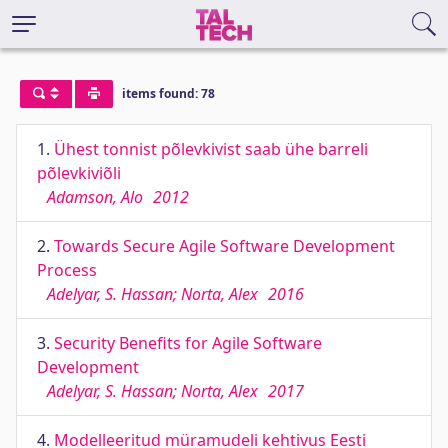
items found: 78
1.
Ühest tonnist põlevkivist saab ühe barreli
põlevkiviõli
Adamson, Alo
2012
2.
Towards Secure Agile Software Development
Process
Adelyar, S. Hassan; Norta, Alex
2016
3.
Security Benefits for Agile Software
Development
Adelyar, S. Hassan; Norta, Alex
2017
4.
Modelleeritud müramudeli kehtivus Eesti