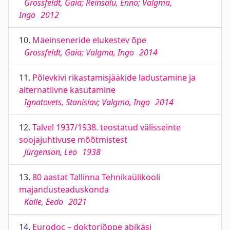
Grossfeldt, Gaia; Reinsalu, Enno; Valgma,
Ingo
2012
10.
Mäeinseneride elukestev õpe
Grossfeldt, Gaia; Valgma, Ingo
2014
11.
Põlevkivi rikastamisjääkide ladustamine ja
alternatiivne kasutamine
Ignatovets, Stanislav; Valgma, Ingo
2014
12.
Talvel 1937/1938. teostatud välisseinte
soojajuhtivuse mõõtmistest
Jürgenson, Leo
1938
13.
80 aastat Tallinna Tehnikaülikooli
majandusteaduskonda
Kalle, Eedo
2021
14.
Eurodoc – doktoriõppe abikäsi