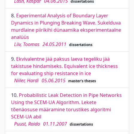
Lasn, Kaspar
04.06.2015
dissertations
8.
Experimental Analysis of Boundary Layer
Dynamics in Plunging Breaking Wave. Sukelduva
murdlaine piirikihi dünaamika eksperimentaalne
analüüs
Liiv, Toomas
24.05.2011
dissertations
9.
Ekvivalentne jää paksus laeva tegeliku jää
takistuse hindamiseks. Equivalent ice thickness
for evaluating ship resistance in ice
Niiler, Hardi
05.06.2015
master's theses
10.
Probabilistic Leak Detection in Pipe Networks
Using the SCEM-UA Algorithm. Lekete
tõenäosuse määramine torustikes algoritmi
SCEM-UA abil
Puust, Raido
01.11.2007
dissertations