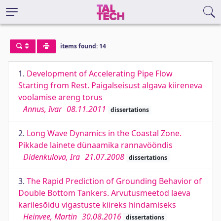
items found: 14
1.
Development of Accelerating Pipe Flow
Starting from Rest. Paigalseisust algava kiireneva
voolamise areng torus
Annus, Ivar
08.11.2011
dissertations
2.
Long Wave Dynamics in the Coastal Zone.
Pikkade lainete dünaamika rannavööndis
Didenkulova, Ira
21.07.2008
dissertations
3.
The Rapid Prediction of Grounding Behavior of
Double Bottom Tankers. Arvutusmeetod laeva
karilesõidu vigastuste kiireks hindamiseks
Heinvee, Martin
30.08.2016
dissertations