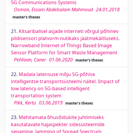
5G Communications Systems
Osman, Essam Abdelsalam Mahmoud
24.01.2018
master's theses
21.
Kitsaribalisel asjade interneti võrgul põhinev
pildisensori platvorm nutikaks jäätmekäitluseks.
Narrowband Internet of Things Based Image
Sensor Platform for Smart Waste Management
Pehlivan, Caner
01.06.2020
master's theses
22.
Madala latensuse mõju 5G-põhise
intelligentse transportsüsteemi näitel. Impact of
low latency on 5G-based intelligent
transportation system
Pikk, Kertu
03.06.2019
master's theses
23.
Mehitamata õhusõidukite juhtimiseks
kasutatavate hajaspekter sidesüsteemide
segamine. Jamming of Spread Spectrum