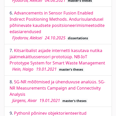
Fjodorov, Aleksei
04.06.2021
master's theses
6.
Advancements in Sensor Fusion Enabled
Indirect Positioning Methods. Andurisulandusel
põhinevate kaudsete positsioneerimismeetodite
edasiarendused
Fjodorov, Aleksei
24.10.2025
dissertations
7.
Kitsaribalist asjade internetti kasutava nutika
jäätmekäitlussensori prototüüp. NB-IoT
Prototype System for Smart Waste Management
Hein, Haigo
19.01.2021
master's theses
8.
5G-NR mõõtmised ja ühenduvuse analüüs. 5G-
NR Measurements Campaign and Connectivity
Analysis
Jürgens, Aivar
19.01.2021
master's theses
9.
Pythonil põninev objektorienteeritud