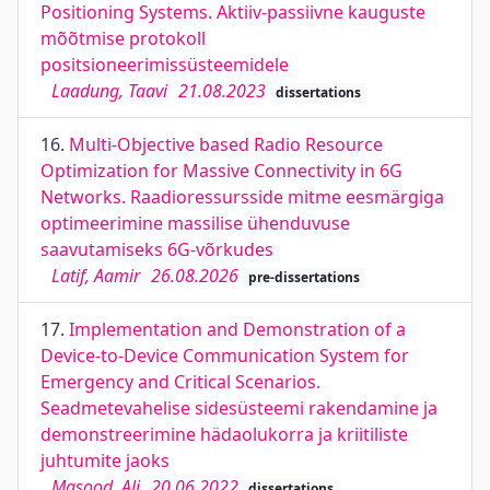
Positioning Systems. Aktiiv-passiivne kauguste
mõõtmise protokoll
positsioneerimissüsteemidele
Laadung, Taavi
21.08.2023
dissertations
16.
Multi-Objective based Radio Resource
Optimization for Massive Connectivity in 6G
Networks. Raadioressursside mitme eesmärgiga
optimeerimine massilise ühenduvuse
saavutamiseks 6G-võrkudes
Latif, Aamir
26.08.2026
pre-dissertations
17.
Implementation and Demonstration of a
Device-to-Device Communication System for
Emergency and Critical Scenarios.
Seadmetevahelise sidesüsteemi rakendamine ja
demonstreerimine hädaolukorra ja kriitiliste
juhtumite jaoks
Masood, Ali
20.06.2022
dissertations