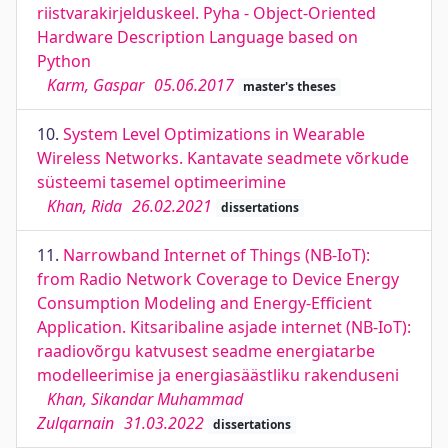
riistvarakirjelduskeel. Pyha - Object-Oriented
Hardware Description Language based on
Python
Karm, Gaspar
05.06.2017
master's theses
10.
System Level Optimizations in Wearable
Wireless Networks. Kantavate seadmete võrkude
süsteemi tasemel optimeerimine
Khan, Rida
26.02.2021
dissertations
11.
Narrowband Internet of Things (NB-IoT):
from Radio Network Coverage to Device Energy
Consumption Modeling and Energy-Eﬃcient
Application. Kitsaribaline asjade internet (NB-IoT):
raadiovõrgu katvusest seadme energiatarbe
modelleerimise ja energiasäästliku rakenduseni
Khan, Sikandar Muhammad
Zulqarnain
31.03.2022
dissertations