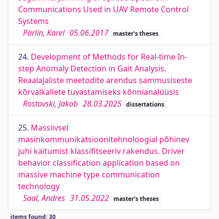
Communications Used in UAV Remote Control
Systems
Pärlin, Karel
05.06.2017
master's theses
24.
Development of Methods for Real-time In-
step Anomaly Detection in Gait Analysis.
Reaalajaliste meetodite arendus sammusiseste
kõrvalkallete tuvastamiseks kõnnianalüüsis
Rostovski, Jakob
28.03.2025
dissertations
25.
Massiivsel
masinkommunikatsioonitehnoloogial põhinev
juhi käitumist klassifitseeriv rakendus. Driver
behavior classification application based on
massive machine type communication
technology
Saal, Andres
31.05.2022
master's theses
items found: 30