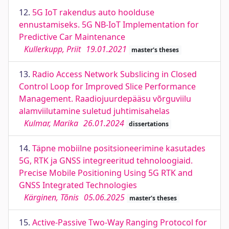
12.
5G IoT rakendus auto hoolduse
ennustamiseks. 5G NB-IoT Implementation for
Predictive Car Maintenance
Kullerkupp, Priit
19.01.2021
master's theses
13.
Radio Access Network Subslicing in Closed
Control Loop for Improved Slice Performance
Management. Raadiojuurdepääsu võrguviilu
alamviilutamine suletud juhtimisahelas
Kulmar, Marika
26.01.2024
dissertations
14.
Täpne mobiilne positsioneerimine kasutades
5G, RTK ja GNSS integreeritud tehnoloogiaid.
Precise Mobile Positioning Using 5G RTK and
GNSS Integrated Technologies
Kärginen, Tõnis
05.06.2025
master's theses
15.
Active-Passive Two-Way Ranging Protocol for