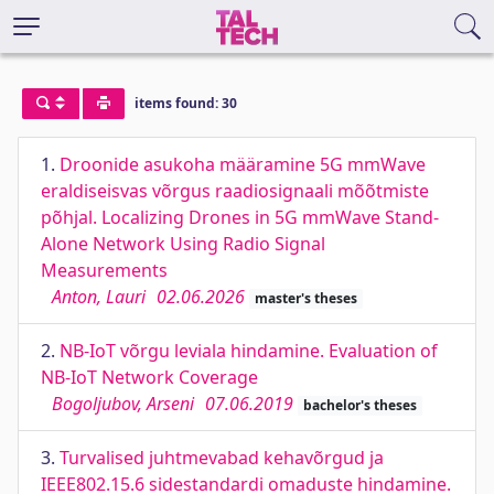
items found: 30
1.
Droonide asukoha määramine 5G mmWave
eraldiseisvas võrgus raadiosignaali mõõtmiste
põhjal. Localizing Drones in 5G mmWave Stand-
Alone Network Using Radio Signal
Measurements
Anton, Lauri
02.06.2026
master's theses
2.
NB-IoT võrgu leviala hindamine. Evaluation of
NB-IoT Network Coverage
Bogoljubov, Arseni
07.06.2019
bachelor's theses
3.
Turvalised juhtmevabad kehavõrgud ja
IEEE802.15.6 sidestandardi omaduste hindamine.