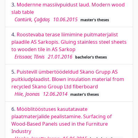
3.
Modernne massiivpuidust laud. Modern wood
slab table
Cantürk, Çağdaş
10.06.2015
master's theses
4.
Roostevaba terase liimimine puitmaterjalist
plaadile AS Sarkopis. Gluing stainless steel sheets
to wooden tile in AS Sarkop
Erissaar, Tõnis
21.01.2016
bachelor's theses
5.
Puistevill ümbertöödeldud Skano Grupp AS
puitkiudplaadist. Blown insulation material from
recycled Skano Group Ltd fiberboard
Hiie, Joonas
12.06.2014
master's theses
6.
Mööblitööstuses kasutatavate
plaatmaterjalide pealistamine. Surfacing of
Wood-Based Panels used in the Furniture
Industry