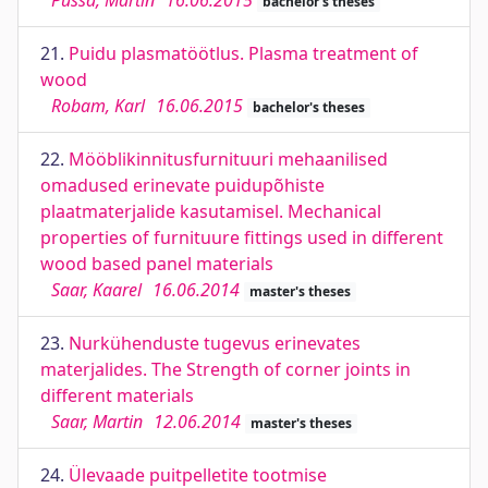
Püssa, Martin
16.06.2015
bachelor's theses
21.
Puidu plasmatöötlus. Plasma treatment of
wood
Robam, Karl
16.06.2015
bachelor's theses
22.
Mööblikinnitusfurnituuri mehaanilised
omadused erinevate puidupõhiste
plaatmaterjalide kasutamisel. Mechanical
properties of furnituure fittings used in different
wood based panel materials
Saar, Kaarel
16.06.2014
master's theses
23.
Nurkühenduste tugevus erinevates
materjalides. The Strength of corner joints in
different materials
Saar, Martin
12.06.2014
master's theses
24.
Ülevaade puitpelletite tootmise