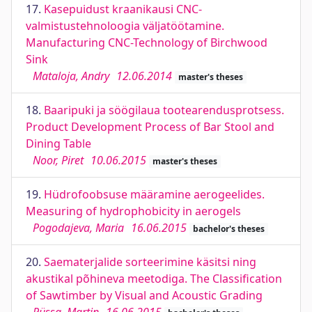
17.
Kasepuidust kraanikausi CNC-
valmistustehnoloogia väljatöötamine.
Manufacturing CNC-Technology of Birchwood
Sink
Mataloja, Andry
12.06.2014
master's theses
18.
Baaripuki ja söögilaua tootearendusprotsess.
Product Development Process of Bar Stool and
Dining Table
Noor, Piret
10.06.2015
master's theses
19.
Hüdrofoobsuse määramine aerogeelides.
Measuring of hydrophobicity in aerogels
Pogodajeva, Maria
16.06.2015
bachelor's theses
20.
Saematerjalide sorteerimine käsitsi ning
akustikal põhineva meetodiga. The Classification
of Sawtimber by Visual and Acoustic Grading