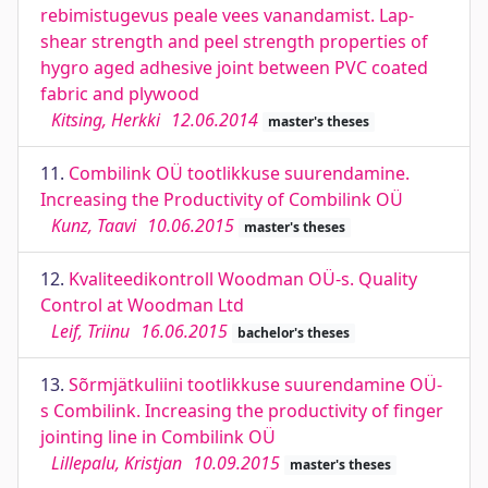
rebimistugevus peale vees vanandamist. Lap-
shear strength and peel strength properties of
hygro aged adhesive joint between PVC coated
fabric and plywood
Kitsing, Herkki
12.06.2014
master's theses
11.
Combilink OÜ tootlikkuse suurendamine.
Increasing the Productivity of Combilink OÜ
Kunz, Taavi
10.06.2015
master's theses
12.
Kvaliteedikontroll Woodman OÜ-s. Quality
Control at Woodman Ltd
Leif, Triinu
16.06.2015
bachelor's theses
13.
Sõrmjätkuliini tootlikkuse suurendamine OÜ-
s Combilink. Increasing the productivity of finger
jointing line in Combilink OÜ
Lillepalu, Kristjan
10.09.2015
master's theses