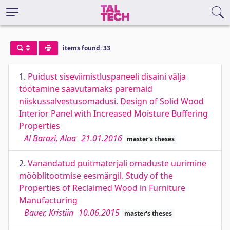
items found: 33
1.
Puidust siseviimistluspaneeli disaini välja
töötamine saavutamaks paremaid
niiskussalvestusomadusi. Design of Solid Wood
Interior Panel with Increased Moisture Buffering
Properties
Al Barazi, Alaa
21.01.2016
master's theses
2.
Vanandatud puitmaterjali omaduste uurimine
mööblitootmise eesmärgil. Study of the
Properties of Reclaimed Wood in Furniture
Manufacturing
Bauer, Kristiin
10.06.2015
master's theses