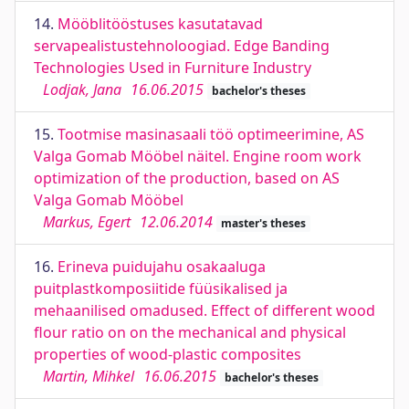
14.
Mööblitööstuses kasutatavad
servapealistustehnoloogiad. Edge Banding
Technologies Used in Furniture Industry
Lodjak, Jana
16.06.2015
bachelor's theses
15.
Tootmise masinasaali töö optimeerimine, AS
Valga Gomab Mööbel näitel. Engine room work
optimization of the production, based on AS
Valga Gomab Mööbel
Markus, Egert
12.06.2014
master's theses
16.
Erineva puidujahu osakaaluga
puitplastkomposiitide füüsikalised ja
mehaanilised omadused. Effect of different wood
flour ratio on on the mechanical and physical
properties of wood-plastic composites
Martin, Mihkel
16.06.2015
bachelor's theses