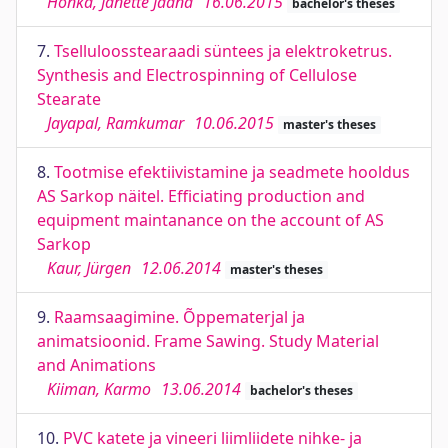
Honka, Janette Jaana
16.06.2015
bachelor's theses
7.
Tselluloosstearaadi süntees ja elektroketrus.
Synthesis and Electrospinning of Cellulose
Stearate
Jayapal, Ramkumar
10.06.2015
master's theses
8.
Tootmise efektiivistamine ja seadmete hooldus
AS Sarkop näitel. Efficiating production and
equipment maintanance on the account of AS
Sarkop
Kaur, Jürgen
12.06.2014
master's theses
9.
Raamsaagimine. Õppematerjal ja
animatsioonid. Frame Sawing. Study Material
and Animations
Kiiman, Karmo
13.06.2014
bachelor's theses
10.
PVC katete ja vineeri liimliidete nihke- ja