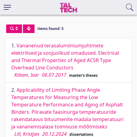
items found: 5
1.
Vananenud terasalumiiniumjuhtmete
elektrilised ja soojuslikud omadused. Electrical
and Thermal Properties of Aged ACSR Type
Overhead Line Conductors
Kiitam, Ivar
06.07.2017
master's theses
2.
Applicability of Limiting Phase Angle
Temperatures for Measuring the Low
Temperature Performance and Aging of Asphalt
Binders. Piiravate faasinurga temperatuuride
rakendatavus bituumenite madala temperatuuri
ja vananemisalase toimivuse mõõtmiseks
Lill, Kristjan
20.12.2024
dissertations