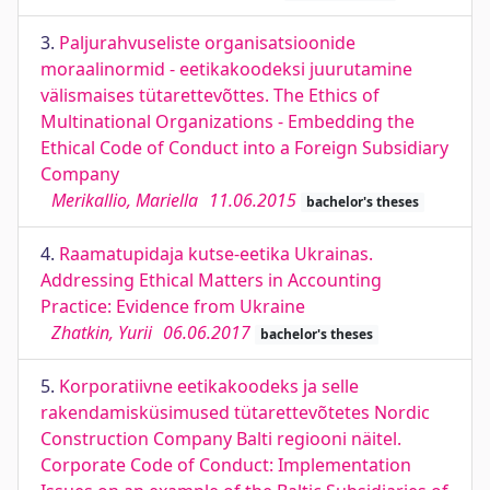
3.
Paljurahvuseliste organisatsioonide
moraalinormid - eetikakoodeksi juurutamine
välismaises tütarettevõttes. The Ethics of
Multinational Organizations - Embedding the
Ethical Code of Conduct into a Foreign Subsidiary
Company
Merikallio, Mariella
11.06.2015
bachelor's theses
4.
Raamatupidaja kutse-eetika Ukrainas.
Addressing Ethical Matters in Accounting
Practice: Evidence from Ukraine
Zhatkin, Yurii
06.06.2017
bachelor's theses
5.
Korporatiivne eetikakoodeks ja selle
rakendamisküsimused tütarettevõtetes Nordic
Construction Company Balti regiooni näitel.
Corporate Code of Conduct: Implementation