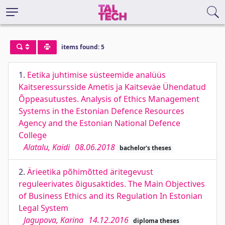
items found: 5
1.
Eetika juhtimise süsteemide analüüs
Kaitseressursside Ametis ja Kaitseväe Ühendatud
Õppeasutustes. Analysis of Ethics Management
Systems in the Estonian Defence Resources
Agency and the Estonian National Defence
College
Alatalu, Kaidi
08.06.2018
bachelor's theses
2.
Ärieetika põhimõtted äritegevust
reguleerivates õigusaktides. The Main Objectives
of Business Ethics and its Regulation In Estonian
Legal System
Jagupova, Karina
14.12.2016
diploma theses