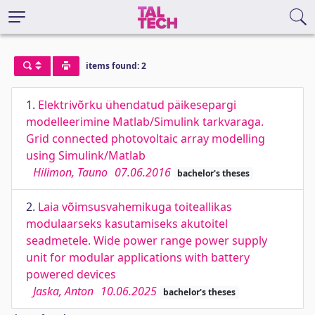
items found: 2
1.
Elektrivõrku ühendatud päikesepargi
modelleerimine Matlab/Simulink tarkvaraga.
Grid connected photovoltaic array modelling
using Simulink/Matlab
Hilimon, Tauno
07.06.2016
bachelor's theses
2.
Laia võimsusvahemikuga toiteallikas
modulaarseks kasutamiseks akutoitel
seadmetele. Wide power range power supply
unit for modular applications with battery
powered devices
Jaska, Anton
10.06.2025
bachelor's theses