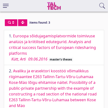
items found: 3
1.
Euroopa sõidujagamisplatvormide toimivuse
analüüs ja kriitilised edutegurid. Analysis and
critical success factors of European ridesharing
platforms
Kütt, Arti
09.06.2016
master's theses
2.
Avaliku ja erasektori koostöö võimalikkus
riigimaantee E263 Tallinn-Tartu-Võru-Luhamaa
Kose-Mäo lõigu ehitamise näitel. Possibility of a
public-private partnership with the example of
constructing a road section of the national road
E263 Tallinn-Tartu-Võru-Luhamaa between Kose
and Mäo