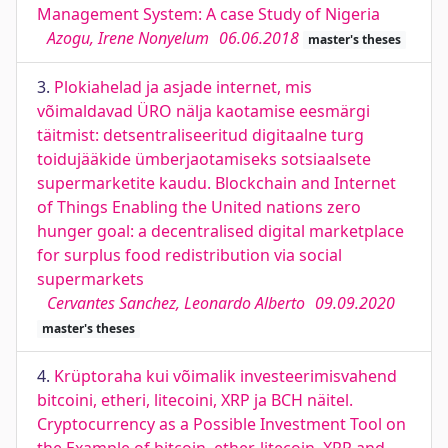
Management System: A case Study of Nigeria
Azogu, Irene Nonyelum
06.06.2018
master's theses
3.
Plokiahelad ja asjade internet, mis
võimaldavad ÜRO nälja kaotamise eesmärgi
täitmist: detsentraliseeritud digitaalne turg
toidujääkide ümberjaotamiseks sotsiaalsete
supermarketite kaudu. Blockchain and Internet
of Things Enabling the United nations zero
hunger goal: a decentralised digital marketplace
for surplus food redistribution via social
supermarkets
Cervantes Sanchez, Leonardo Alberto
09.09.2020
master's theses
4.
Krüptoraha kui võimalik investeerimisvahend
bitcoini, etheri, litecoini, XRP ja BCH näitel.
Cryptocurrency as a Possible Investment Tool on