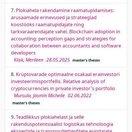
7.
Plokiahela rakendamine raamatupidamises:
arusaamade erinevused ja strateegiad
koostööks raamatupidajate ning
tarkvaraarendajate vahel. Blockchain adoption in
accounting: perception gaps and strategies for
collaboration between accountants and software
developers
Kiisk, Merileen
28.05.2025
master's theses
8.
Krüptovarade optimaalne osakaal erainvestori
investeerimisportfellis. Relative analysis of
cryptocurrencies in private investor's portfolio
Mursula, Jasmin Michelle
02.06.2022
master's theses
9.
Teadlikkus plokiahelast ja selle
rakenduspotentsiaalist logistikas tehnoloogia
ekspertide ja transpordiettevõtete esindajate