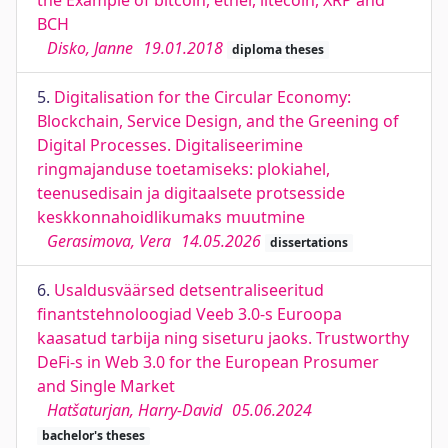
the Example of bitcoin, ether, litecoin, XRP and
BCH
Disko, Janne
19.01.2018
diploma theses
5.
Digitalisation for the Circular Economy:
Blockchain, Service Design, and the Greening of
Digital Processes. Digitaliseerimine
ringmajanduse toetamiseks: plokiahel,
teenusedisain ja digitaalsete protsesside
keskkonnahoidlikumaks muutmine
Gerasimova, Vera
14.05.2026
dissertations
6.
Usaldusväärsed detsentraliseeritud
finantstehnoloogiad Veeb 3.0-s Euroopa
kaasatud tarbija ning siseturu jaoks. Trustworthy
DeFi-s in Web 3.0 for the European Prosumer
and Single Market
Hatšaturjan, Harry-David
05.06.2024
bachelor's theses