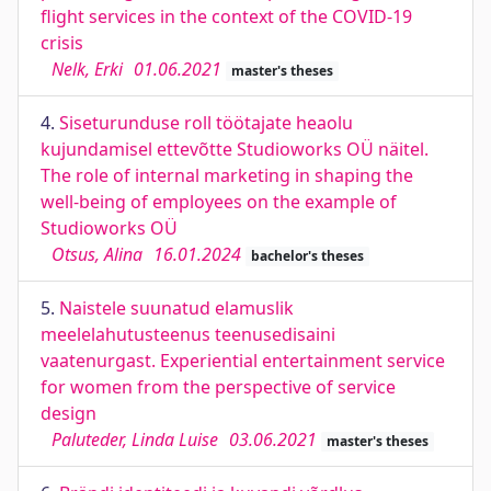
flight services in the context of the COVID-19
crisis
Nelk, Erki
01.06.2021
master's theses
4.
Siseturunduse roll töötajate heaolu
kujundamisel ettevõtte Studioworks OÜ näitel.
The role of internal marketing in shaping the
well-being of employees on the example of
Studioworks OÜ
Otsus, Alina
16.01.2024
bachelor's theses
5.
Naistele suunatud elamuslik
meelelahutusteenus teenusedisaini
vaatenurgast. Experiential entertainment service
for women from the perspective of service
design
Paluteder, Linda Luise
03.06.2021
master's theses