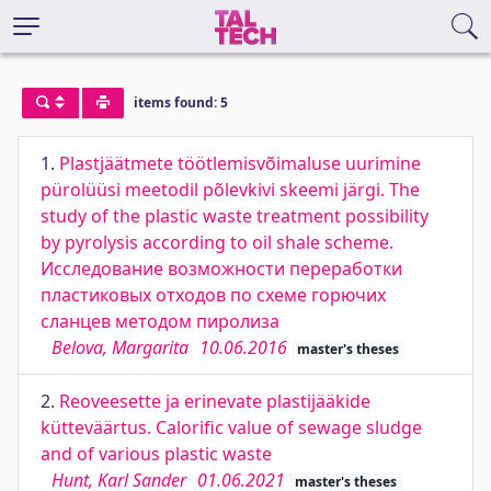
items found: 5
1.
Plastjäätmete töötlemisvõimaluse uurimine
pürolüüsi meetodil põlevkivi skeemi järgi. The
study of the plastic waste treatment possibility
by pyrolysis according to oil shale scheme.
Исследование возможности переработки
пластиковых отходов по схеме горючих
сланцев методом пиролиза
Belova, Margarita
10.06.2016
master's theses
2.
Reoveesette ja erinevate plastijääkide
kütteväärtus. Calorific value of sewage sludge
and of various plastic waste
Hunt, Karl Sander
01.06.2021
master's theses