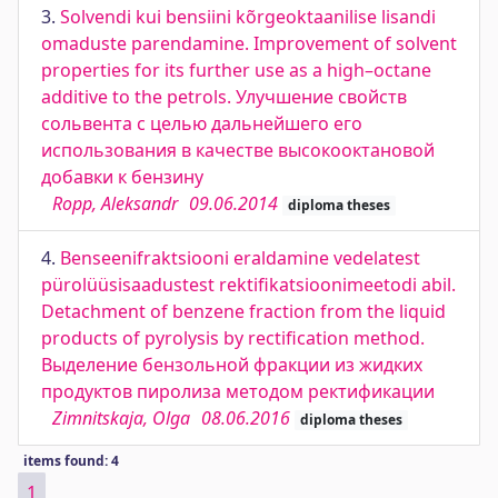
3.
Solvendi kui bensiini kõrgeoktaanilise lisandi
omaduste parendamine. Improvement of solvent
properties for its further use as a high–octane
additive to the petrols. Улучшение свойств
сольвента с целью дальнейшего его
использования в качестве высокооктановой
добавки к бензину
Ropp, Aleksandr
09.06.2014
diploma theses
4.
Benseenifraktsiooni eraldamine vedelatest
pürolüüsisaadustest rektifikatsioonimeetodi abil.
Detachment of benzene fraction from the liquid
products of pyrolysis by rectification method.
Выделение бензольной фракции из жидких
продуктов пиролиза методом ректификации
Zimnitskaja, Olga
08.06.2016
diploma theses
items found: 4
1