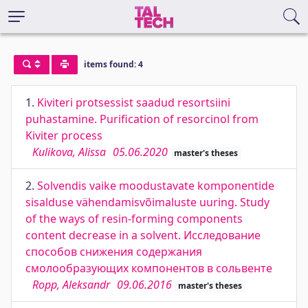
items found: 4
1.
Kiviteri protsessist saadud resortsiini
puhastamine. Purification of resorcinol from
Kiviter process
Kulikova, Alissa
05.06.2020
master's theses
2.
Solvendis vaike moodustavate komponentide
sisalduse vähendamisvõimaluste uuring. Study
of the ways of resin-forming components
content decrease in a solvent. Исследование
способов снижения содержания
смолообразующих компонентов в сольвенте
Ropp, Aleksandr
09.06.2016
master's theses