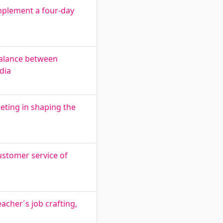
mplement a four-day
 balance between
dia
eting in shaping the
ustomer service of
cher´s job crafting,