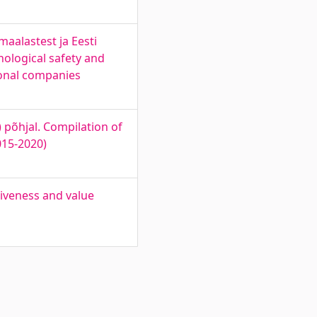
maalastest ja Eesti
hological safety and
ional companies
põhjal. Compilation of
015-2020)
tiveness and value