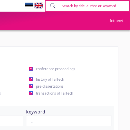
Intranet
conference proceedings
history of TalTech
pre-dissertations
s
transactions of TalTech
keyword