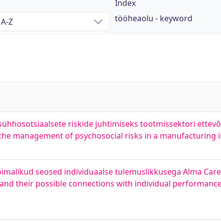
Index
tööheaolu - keyword
hhosotsiaalsete riskide juhtimiseks tootmissektori ettevõt
 the management of psychosocial risks in a manufacturing 
malikud seosed individuaalse tulemuslikkusega Alma Caree
and their possible connections with individual performanc