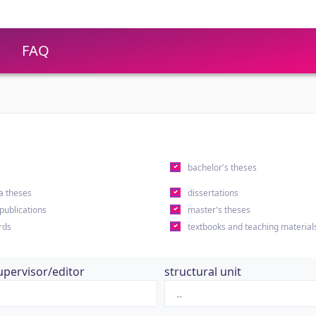
FAQ
s
bachelor's theses
a theses
dissertations
 publications
master's theses
rds
textbooks and teaching material
upervisor/editor
structural unit