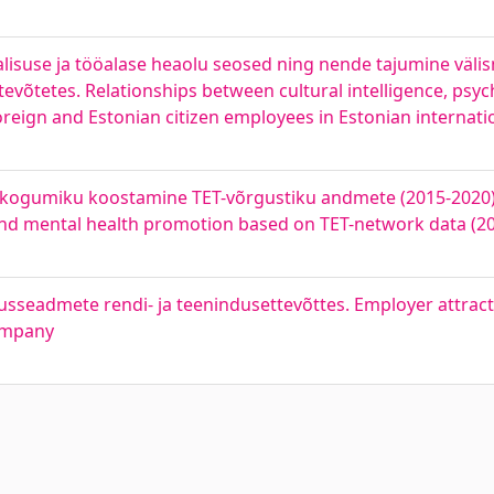
valisuse ja tööalase heaolu seosed ning nende tajumine välis
tevõtetes. Relationships between cultural intelligence, psyc
oreign and Estonian citizen employees in Estonian internat
e kogumiku koostamine TET-võrgustiku andmete (2015-2020) 
g and mental health promotion based on TET-network data (2
usseadmete rendi- ja teenindusettevõttes. Employer attrac
company