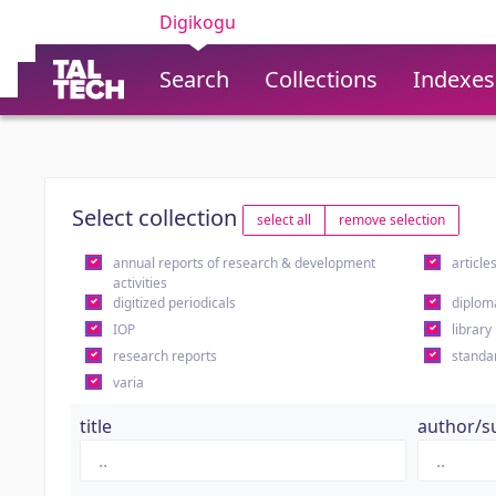
Digikogu
Search
Collections
Indexes
Select collection
select all
remove selection
annual reports of research & development
article
activities
digitized periodicals
diplom
IOP
library
research reports
standa
varia
title
author/s