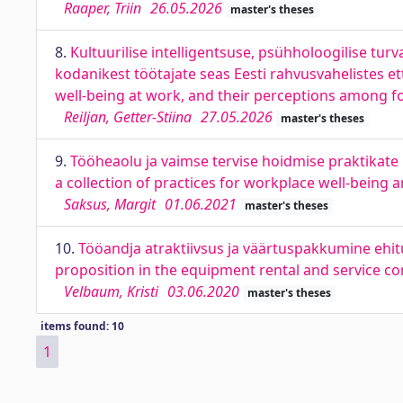
Raaper, Triin
26.05.2026
master's theses
8.
Kultuurilise intelligentsuse, psühholoogilise tur
kodanikest töötajate seas Eesti rahvusvahelistes et
well-being at work, and their perceptions among f
Reiljan, Getter-Stiina
27.05.2026
master's theses
9.
Tööheaolu ja vaimse tervise hoidmise praktikat
a collection of practices for workplace well-bein
Saksus, Margit
01.06.2021
master's theses
10.
Tööandja atraktiivsus ja väärtuspakkumine ehit
proposition in the equipment rental and service 
Velbaum, Kristi
03.06.2020
master's theses
items found: 10
1