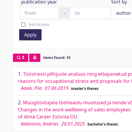
publication year
Sort by
-
find full texts
Apply
items found: 10
1.
Tööstressi põhjuste analüüs ning ettepanekud psü
reasons for occupational stress and proposals for
Aavik, Piia
07.06.2019
master's theses
2.
Müügitöötajate tööheaolu muutused ja nende või
Changes in the work-wellbeing of sales employees 
of Alma Career Estonia OÜ
Adamson, Andrias
20.01.2025
bachelor's theses