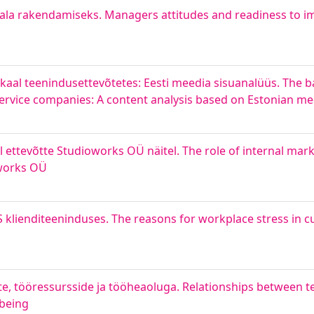
dala rakendamiseks. Managers attitudes and readiness to i
sakaal teenindusettevõtetes: Eesti meedia sisuanalüüs. The
ervice companies: A content analysis based on Estonian me
 ettevõtte Studioworks OÜ näitel. The role of internal mark
oworks OÜ
klienditeeninduses. The reasons for workplace stress in c
 tööressursside ja tööheaoluga. Relationships between tea
-being