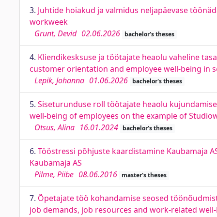
3.
Juhtide hoiakud ja valmidus neljapäevase töönä
workweek
Grunt, Devid
02.06.2026
bachelor's theses
4.
Kliendikesksuse ja töötajate heaolu vaheline ta
customer orientation and employee well-being in s
Lepik, Johanna
01.06.2026
bachelor's theses
5.
Siseturunduse roll töötajate heaolu kujundamisel
well-being of employees on the example of Studi
Otsus, Alina
16.01.2024
bachelor's theses
6.
Tööstressi põhjuste kaardistamine Kaubamaja AS 
Kaubamaja AS
Pilme, Piibe
08.06.2016
master's theses
7.
Õpetajate töö kohandamise seosed töönõudmiste,
job demands, job resources and work-related well