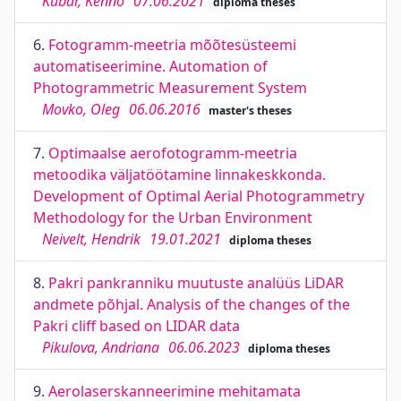
Kübar, Kenno
07.06.2021
diploma theses
6.
Fotogramm-meetria mõõtesüsteemi
automatiseerimine. Automation of
Photogrammetric Measurement System
Movko, Oleg
06.06.2016
master's theses
7.
Optimaalse aerofotogramm-meetria
metoodika väljatöötamine linnakeskkonda.
Development of Optimal Aerial Photogrammetry
Methodology for the Urban Environment
Neivelt, Hendrik
19.01.2021
diploma theses
8.
Pakri pankranniku muutuste analüüs LiDAR
andmete põhjal. Analysis of the changes of the
Pakri cliff based on LIDAR data
Pikulova, Andriana
06.06.2023
diploma theses
9.
Aerolaserskanneerimine mehitamata