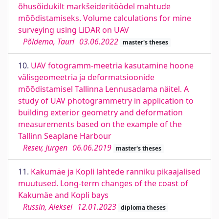
õhusõidukilt markšeideritöödel mahtude
mõõdistamiseks. Volume calculations for mine
surveying using LiDAR on UAV
Põldema, Tauri
03.06.2022
master's theses
10.
UAV fotogramm-meetria kasutamine hoone
välisgeomeetria ja deformatsioonide
mõõdistamisel Tallinna Lennusadama näitel. A
study of UAV photogrammetry in application to
building exterior geometry and deformation
measurements based on the example of the
Tallinn Seaplane Harbour
Resev, Jürgen
06.06.2019
master's theses
11.
Kakumäe ja Kopli lahtede ranniku pikaajalised
muutused. Long-term changes of the coast of
Kakumäe and Kopli bays
Russin, Aleksei
12.01.2023
diploma theses