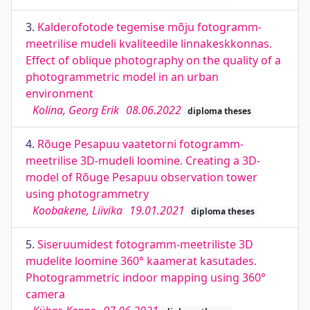
3.
Kalderofotode tegemise mõju fotogramm-
meetrilise mudeli kvaliteedile linnakeskkonnas.
Effect of oblique photography on the quality of a
photogrammetric model in an urban
environment
Kolina, Georg Erik
08.06.2022
diploma theses
4.
Rõuge Pesapuu vaatetorni fotogramm-
meetrilise 3D-mudeli loomine. Creating a 3D-
model of Rõuge Pesapuu observation tower
using photogrammetry
Koobakene, Liivika
19.01.2021
diploma theses
5.
Siseruumidest fotogramm-meetriliste 3D
mudelite loomine 360° kaamerat kasutades.
Photogrammetric indoor mapping using 360°
camera