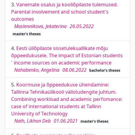
3.
Vanemate osalus ja kooliõpilaste tulemused.
Parental involvement and school student's
outcomes
Maslennikova, Jekaterina
26.05.2022
master's theses
4.
Eesti üliõpilaste sissetulekuallikate mõju
õppeedukusele. The impact of Estonian students
´ income sources on academic performance
Nahabenko, Angelina
08.06.2022
bachelor's theses
5.
Koormuse ja õppeedukuse ühendamine:
Tallinna Tehnikaülikooli välistudengite juhtum.
Combining workload and academic perfomance:
case of international students at Tallinn
University of Technology
Nath, Likhon Deb
01.06.2021
master's theses