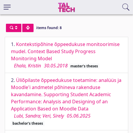
items found: 8
1.
Kontekstipõhine õppeedukuse monitoorimise
mudel. Context Based Study Progress
Monitoring Model
Ehala, Kristin
30.05.2018
master's theses
2.
Üliõpilaste õppeedukuse toetamine: analüüs ja
Moodle'i andmetel põhineva rakenduse
kavandamine. Supporting Student Academic
Performance: Analysis and Designing of an
Application Based on Moodle Data
Lubi, Sandra; Veri, Sirely
05.06.2025
bachelor's theses