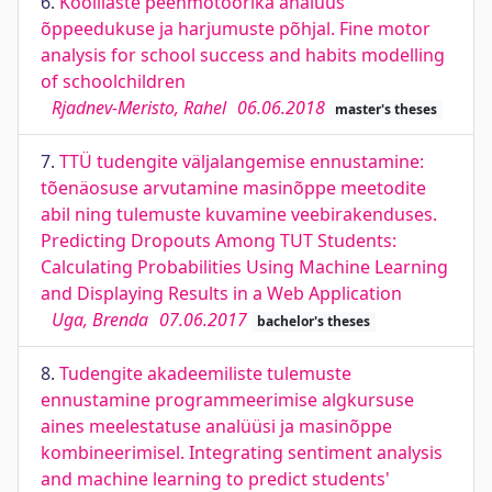
6.
Koolilaste peenmotoorika analüüs
õppeedukuse ja harjumuste põhjal. Fine motor
analysis for school success and habits modelling
of schoolchildren
Rjadnev-Meristo, Rahel
06.06.2018
master's theses
7.
TTÜ tudengite väljalangemise ennustamine:
tõenäosuse arvutamine masinõppe meetodite
abil ning tulemuste kuvamine veebirakenduses.
Predicting Dropouts Among TUT Students:
Calculating Probabilities Using Machine Learning
and Displaying Results in a Web Application
Uga, Brenda
07.06.2017
bachelor's theses
8.
Tudengite akadeemiliste tulemuste
ennustamine programmeerimise algkursuse
aines meelestatuse analüüsi ja masinõppe
kombineerimisel. Integrating sentiment analysis
and machine learning to predict students'