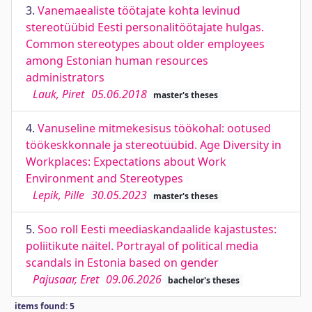
3.
Vanemaealiste töötajate kohta levinud
stereotüübid Eesti personalitöötajate hulgas.
Common stereotypes about older employees
among Estonian human resources
administrators
Lauk, Piret
05.06.2018
master's theses
4.
Vanuseline mitmekesisus töökohal: ootused
töökeskkonnale ja stereotüübid. Age Diversity in
Workplaces: Expectations about Work
Environment and Stereotypes
Lepik, Pille
30.05.2023
master's theses
5.
Soo roll Eesti meediaskandaalide kajastustes:
poliitikute näitel. Portrayal of political media
scandals in Estonia based on gender
Pajusaar, Eret
09.06.2026
bachelor's theses
items found: 5