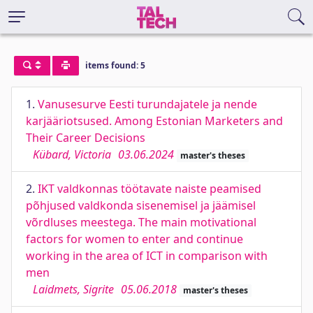
items found: 5
1.
Vanusesurve Eesti turundajatele ja nende
karjääriotsused. Among Estonian Marketers and
Their Career Decisions
Kübard, Victoria
03.06.2024
master's theses
2.
IKT valdkonnas töötavate naiste peamised
põhjused valdkonda sisenemisel ja jäämisel
võrdluses meestega. The main motivational
factors for women to enter and continue
working in the area of ICT in comparison with
men
Laidmets, Sigrite
05.06.2018
master's theses