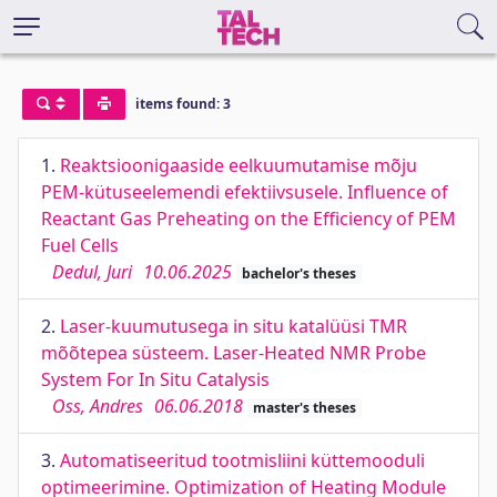
items found: 3
1.
Reaktsioonigaaside eelkuumutamise mõju
PEM-kütuseelemendi efektiivsusele. Influence of
Reactant Gas Preheating on the Efficiency of PEM
Fuel Cells
Dedul, Juri
10.06.2025
bachelor's theses
2.
Laser-kuumutusega in situ katalüüsi TMR
mõõtepea süsteem. Laser-Heated NMR Probe
System For In Situ Catalysis
Oss, Andres
06.06.2018
master's theses
3.
Automatiseeritud tootmisliini küttemooduli
optimeerimine. Optimization of Heating Module