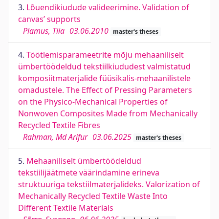
3.
Lõuendikiudude valideerimine. Validation of
canvas’ supports
Plamus, Tiia
03.06.2010
master's theses
4.
Töötlemisparameetrite mõju mehaaniliselt
ümbertöödeldud tekstiilkiududest valmistatud
komposiitmaterjalide füüsikalis-mehaanilistele
omadustele. The Effect of Pressing Parameters
on the Physico-Mechanical Properties of
Nonwoven Composites Made from Mechanically
Recycled Textile Fibres
Rahman, Md Arifur
03.06.2025
master's theses
5.
Mehaaniliselt ümbertöödeldud
tekstiilijäätmete väärindamine erineva
struktuuriga tekstiilmaterjalideks. Valorization of
Mechanically Recycled Textile Waste Into
Different Textile Materials