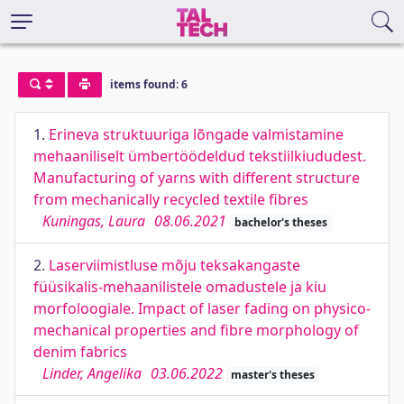
items found: 6
1.
Erineva struktuuriga lõngade valmistamine
mehaaniliselt ümbertöödeldud tekstiilkiududest.
Manufacturing of yarns with different structure
from mechanically recycled textile fibres
Kuningas, Laura
08.06.2021
bachelor's theses
2.
Laserviimistluse mõju teksakangaste
füüsikalis-mehaanilistele omadustele ja kiu
morfoloogiale. Impact of laser fading on physico-
mechanical properties and fibre morphology of
denim fabrics
Linder, Angelika
03.06.2022
master's theses