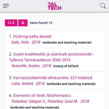
items found: 12
1.
Hüdrograafia alused
Kala, Vello
2018
textbooks and teaching materials
2.
Uuele kvaliteedile ja väärikale positsioonile :
Tallinna Tehnikaülikool 2000-2015
Keevallik, Andres
2018
history of TalTech
3.
Varrassüsteemide võnkumine. EST-meetod
Lahe, Andres
2018
textbooks and teaching materials
4.
Elements of Vedic Mathematics
Patankar, Udayan S.; Patankar, Sunil M.
2018
textbooks and teaching materials