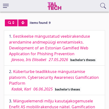
items found: 9
1.
Eestikeelse mängustatud veebirakenduse
arendamine andmepüügi ennetamiseks.
Development of an Estonian Gamified Web
Application for Phishing Prevention
Järvsoo, Iris Eliisabet
27.05.2026
bachelor's theses
2.
Küberturbe teadlikkuse mängustamise
platvorm. Cybersecurity Awareness Gamification
Platform
Kadak, Karl
06.06.2025
bachelor's theses
3.
Mänguelemendi mõju kasutajakogemusele
Enefit AS mobiilirakenduse näitel. Gamification