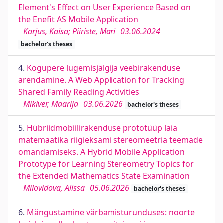
Element's Effect on User Experience Based on
the Enefit AS Mobile Application
Karjus, Kaisa; Piiriste, Mari
03.06.2024
bachelor's theses
4.
Kogupere lugemisjälgija veebirakenduse
arendamine. A Web Application for Tracking
Shared Family Reading Activities
Mikiver, Maarija
03.06.2026
bachelor's theses
5.
Hübriidmobiilirakenduse prototüüp laia
matemaatika riigieksami stereomeetria teemade
omandamiseks. A Hybrid Mobile Application
Prototype for Learning Stereometry Topics for
the Extended Mathematics State Examination
Milovidova, Alissa
05.06.2026
bachelor's theses
6.
Mängustamine värbamisturunduses: noorte