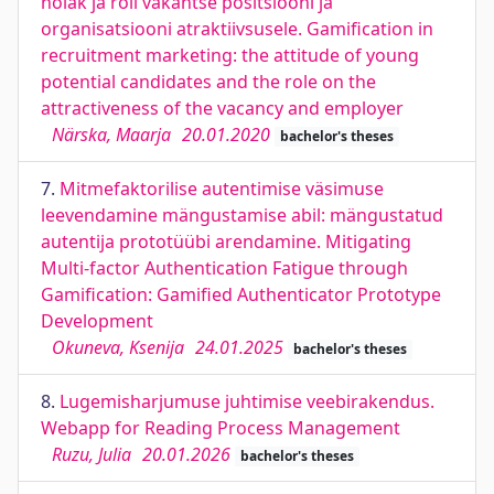
hoiak ja roll vakantse positsiooni ja
organisatsiooni atraktiivsusele. Gamification in
recruitment marketing: the attitude of young
potential candidates and the role on the
attractiveness of the vacancy and employer
Närska, Maarja
20.01.2020
bachelor's theses
7.
Mitmefaktorilise autentimise väsimuse
leevendamine mängustamise abil: mängustatud
autentija prototüübi arendamine. Mitigating
Multi-factor Authentication Fatigue through
Gamification: Gamified Authenticator Prototype
Development
Okuneva, Ksenija
24.01.2025
bachelor's theses
8.
Lugemisharjumuse juhtimise veebirakendus.
Webapp for Reading Process Management
Ruzu, Julia
20.01.2026
bachelor's theses