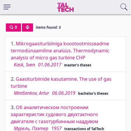
items found: 3
1.
Mikrogaasiturbiiniga koostootmisseadme
termodünaamiline analüüs. Thermodynamic
analysis of micro gas turbine CHP
Kask, Sven
01.06.2017
master's theses
2.
Gaasiturbiinide kasutamine. The use of gas
turbine
Mintšenkov, Artur
06.06.2019
bachelor's theses
3.
Об аналитическом построении
характеристик судового двухтактного
двигателя с газотурбинным наддувом
Мурель, Пээтер
1957
transactions of TalTech