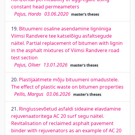
constant head permeameters
Pajus, Hardo
03.06.2020
master's theses
19.
Bituumeni osaline asendamine ligniiniga
Viimsi Randvere tee katselõigu asfaltsegude
näitel. Partial replacement of bitumen with lignin
in the asphalt mixtures of Viimsi Randvere road
test section
Pajus, Oliver
13.01.2026
master's theses
20.
Plastijäätmete mõju bituumeni omadustele.
The effect of plastic waste on bitumen properties
Pellis, Margus
03.06.2026
master's theses
21.
Ringlussevõetud asfaldi sideaine elavdamine
rejuvenaatoritega AC 20 surf segu näitel.
Revitalisation of reclaimed asphalt pavement
binder with rejuvenators as an example of AC 20