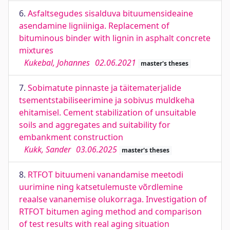
6.
Asfaltsegudes sisalduva bituumensideaine
asendamine ligniiniga. Replacement of
bituminous binder with lignin in asphalt concrete
mixtures
Kukebal, Johannes
02.06.2021
master's theses
7.
Sobimatute pinnaste ja täitematerjalide
tsementstabiliseerimine ja sobivus muldkeha
ehitamisel. Cement stabilization of unsuitable
soils and aggregates and suitability for
embankment construction
Kukk, Sander
03.06.2025
master's theses
8.
RTFOT bituumeni vanandamise meetodi
uurimine ning katsetulemuste võrdlemine
reaalse vananemise olukorraga. Investigation of
RTFOT bitumen aging method and comparison
of test results with real aging situation