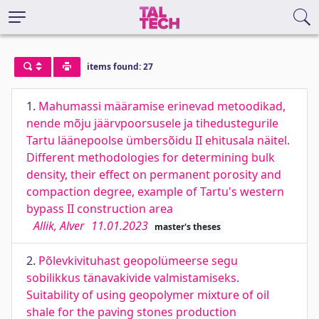
items found: 27
1.
Mahumassi määramise erinevad metoodikad,
nende mõju jäärvpoorsusele ja tihedustegurile
Tartu läänepoolse ümbersõidu II ehitusala näitel.
Different methodologies for determining bulk
density, their effect on permanent porosity and
compaction degree, example of Tartu's western
bypass II construction area
Allik, Alver
11.01.2023
master's theses
2.
Põlevkivituhast geopolümeerse segu
sobilikkus tänavakivide valmistamiseks.
Suitability of using geopolymer mixture of oil
shale for the paving stones production