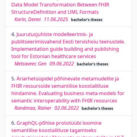
Data Model Transformation Between FHIR
StructureDefinition and UML Formats
Karin, Denni
11.06.2025
bachelor's theses
4.
Juurutusjuhiste modelleerimis- ja
publitseerimisvahend Eesti tervishoiu teenustele.
Implementation guide building and publishing
tool for Estonian healthcare services
Metsaveer, Gen
09.06.2022
bachelor's theses
5.
Äriarhetüüpidel põhinevate metamudelite ja
FHIR ressursside semantilise koostalitluse
hindamine. Evaluating business meta-models for
semantic interoperability with FHIR resources
Randmaa, Rainer
02.06.2022
bachelor's theses
6.
GraphQL-põhise prototüübi loomine
semantilise koostalitluse tagamiseks