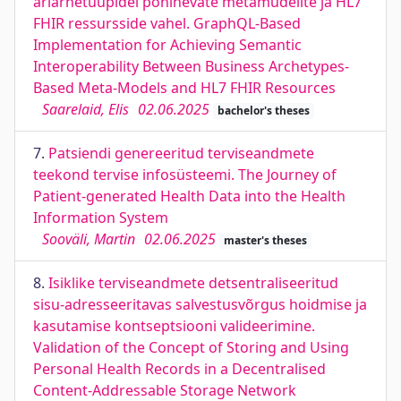
äriarhetüüpidel põhinevate metamudelite ja HL7
FHIR ressursside vahel. GraphQL-Based
Implementation for Achieving Semantic
Interoperability Between Business Archetypes-
Based Meta-Models and HL7 FHIR Resources
Saarelaid, Elis
02.06.2025
bachelor's theses
7.
Patsiendi genereeritud terviseandmete
teekond tervise infosüsteemi. The Journey of
Patient-generated Health Data into the Health
Information System
Sooväli, Martin
02.06.2025
master's theses
8.
Isiklike terviseandmete detsentraliseeritud
sisu-adresseeritavas salvestusvõrgus hoidmise ja
kasutamise kontseptsiooni valideerimine.
Validation of the Concept of Storing and Using
Personal Health Records in a Decentralised
Content-Addressable Storage Network