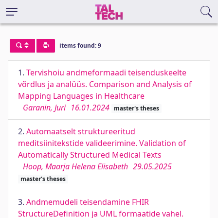
items found: 9
1.
Tervishoiu andmeformaadi teisenduskeelte
võrdlus ja analüüs. Comparison and Analysis of
Mapping Languages in Healthcare
Garanin, Juri
16.01.2024
master's theses
2.
Automaatselt struktureeritud
meditsiinitekstide valideerimine. Validation of
Automatically Structured Medical Texts
Hoop, Maarja Helena Elisabeth
29.05.2025
master's theses
3.
Andmemudeli teisendamine FHIR
StructureDefinition ja UML formaatide vahel.