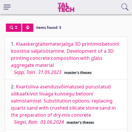
items found: 5
1.
Klaaskergtäitematerjaliga 3D printimisbetooni
koostise väljatöötamine. Development of a 3D
printing concrete composition with glass
aggregate material
Sepp, Tairi
31.05.2023
master's theses
2.
Kvartsliiva asendusvõimalused purustatud
silikaatkivist liivaga kuivsegu betooni
valmistamisel. Substitution options: replacing
quartz sand with crushed silicate stone sand in
the preparation of dry-mix concrete
Siegel, Rain
03.06.2024
master's theses