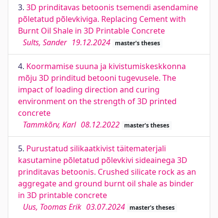
3.
3D prinditavas betoonis tsemendi asendamine
põletatud põlevkiviga. Replacing Cement with
Burnt Oil Shale in 3D Printable Concrete
Sults, Sander
19.12.2024
master's theses
4.
Koormamise suuna ja kivistumiskeskkonna
mõju 3D prinditud betooni tugevusele. The
impact of loading direction and curing
environment on the strength of 3D printed
concrete
Tammkõrv, Karl
08.12.2022
master's theses
5.
Purustatud silikaatkivist täitematerjali
kasutamine põletatud põlevkivi sideainega 3D
prinditavas betoonis. Crushed silicate rock as an
aggregate and ground burnt oil shale as binder
in 3D printable concrete
Uus, Toomas Erik
03.07.2024
master's theses