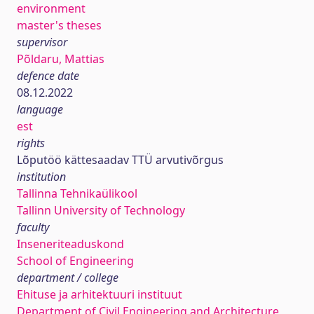
environment
master's theses
supervisor
Põldaru, Mattias
defence date
08.12.2022
language
est
rights
Lõputöö kättesaadav TTÜ arvutivõrgus
institution
Tallinna Tehnikaülikool
Tallinn University of Technology
faculty
Inseneriteaduskond
School of Engineering
department / college
Ehituse ja arhitektuuri instituut
Department of Civil Engineering and Architecture