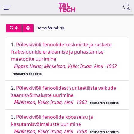
items found: 10
1.
Põlevkiviõli fenoolide keskmiste ja raskete
fraktsioonide eraldamise ja puhastamise
meetodite uurimine
Kipper, Heino; Mihkelson, Vello; Iruda, Aimi
1962
research reports
2.
Põlevkiviõli fenoolidest sünteetiliste vaikude
saamisvõimaluste uurimine
Mihkelson, Vello; Iruda, Aimi
1962
research reports
3.
Põlevkiviõli fenoolide koosseisu ja
kasutamisvõimaluste uurimine
Mihkelson, Vello; Iruda, Aimi
1958
research reports