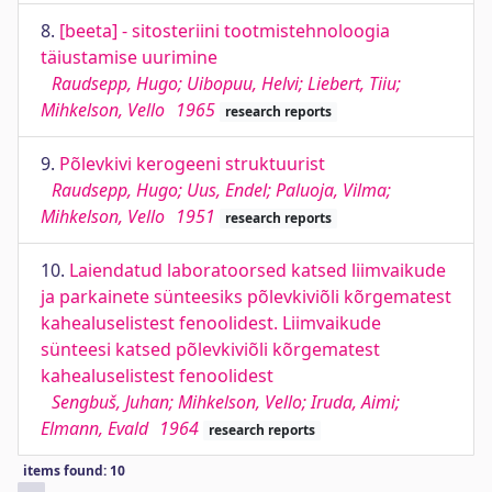
8.
[beeta] - sitosteriini tootmistehnoloogia
täiustamise uurimine
Raudsepp, Hugo; Uibopuu, Helvi; Liebert, Tiiu;
Mihkelson, Vello
1965
research reports
9.
Põlevkivi kerogeeni struktuurist
Raudsepp, Hugo; Uus, Endel; Paluoja, Vilma;
Mihkelson, Vello
1951
research reports
10.
Laiendatud laboratoorsed katsed liimvaikude
ja parkainete sünteesiks põlevkiviõli kõrgematest
kahealuselistest fenoolidest. Liimvaikude
sünteesi katsed põlevkiviõli kõrgematest
kahealuselistest fenoolidest
Sengbuš, Juhan; Mihkelson, Vello; Iruda, Aimi;
Elmann, Evald
1964
research reports
items found: 10