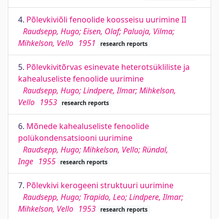
4.
Põlevkiviõli fenoolide koosseisu uurimine II
Raudsepp, Hugo; Eisen, Olaf; Paluoja, Vilma;
Mihkelson, Vello
1951
research reports
5.
Põlevkivitõrvas esinevate heterotsükliliste ja
kahealuseliste fenoolide uurimine
Raudsepp, Hugo; Lindpere, Ilmar; Mihkelson,
Vello
1953
research reports
6.
Mõnede kahealuseliste fenoolide
polükondensatsiooni uurimine
Raudsepp, Hugo; Mihkelson, Vello; Ründal,
Inge
1955
research reports
7.
Põlevkivi kerogeeni struktuuri uurimine
Raudsepp, Hugo; Trapido, Leo; Lindpere, Ilmar;
Mihkelson, Vello
1953
research reports