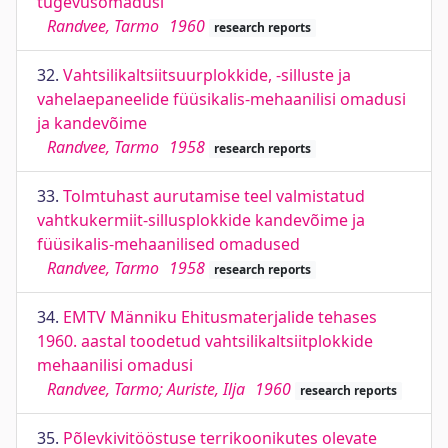
tugevusomadusi
Randvee, Tarmo
1960
research reports
32.
Vahtsilikaltsiitsuurplokkide, -silluste ja
vahelaepaneelide füüsikalis-mehaanilisi omadusi
ja kandevõime
Randvee, Tarmo
1958
research reports
33.
Tolmtuhast aurutamise teel valmistatud
vahtkukermiit-sillusplokkide kandevõime ja
füüsikalis-mehaanilised omadused
Randvee, Tarmo
1958
research reports
34.
EMTV Männiku Ehitusmaterjalide tehases
1960. aastal toodetud vahtsilikaltsiitplokkide
mehaanilisi omadusi
Randvee, Tarmo; Auriste, Ilja
1960
research reports
35.
Põlevkivitööstuse terrikoonikutes olevate