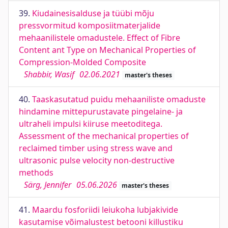
39.
Kiudainesisalduse ja tüübi mõju
pressvormitud komposiitmaterjalide
mehaanilistele omadustele. Effect of Fibre
Content ant Type on Mechanical Properties of
Compression-Molded Composite
Shabbir, Wasif
02.06.2021
master's theses
40.
Taaskasutatud puidu mehaaniliste omaduste
hindamine mittepurustavate pingelaine- ja
ultraheli impulsi kiiruse meetoditega.
Assessment of the mechanical properties of
reclaimed timber using stress wave and
ultrasonic pulse velocity non-destructive
methods
Särg, Jennifer
05.06.2026
master's theses
41.
Maardu fosforiidi leiukoha lubjakivide
kasutamise võimalustest betooni killustiku