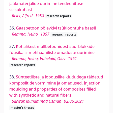
jääkmaterjalide uurimine teedeehituse
seisukohast
Reier, Alfred
1958
research reports
36.
Gaasbetoon põlevkivi tsükloontuha baasil
Remma, Heino
1957
research reports
37.
Kohalikest mullbetoonidest suurblokkide
füüsikalis-mehhaaniliste omaduste uurimine
Remma, Heino; Vahelaid, Olav
1961
research reports
38.
Sünteetiliste ja looduslike kiududega täidetud
komposiitide vormimine ja omadused. Injection
moulding and properties of composites filled
with synthetic and natural fibers
Sarwar, Muhammad Usman
02.06.2021
master's theses