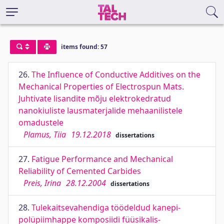
items found: 57
26.
The Influence of Conductive Additives on the
Mechanical Properties of Electrospun Mats.
Juhtivate lisandite mõju elektrokedratud
nanokiuliste lausmaterjalide mehaanilistele
omadustele
Plamus, Tiia
19.12.2018
dissertations
27.
Fatigue Performance and Mechanical
Reliability of Cemented Carbides
Preis, Irina
28.12.2004
dissertations
28.
Tulekaitsevahendiga töödeldud kanepi-
polüpiimhappe komposiidi füüsikalis-