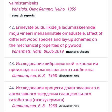
valmistamiseks
Vahelaid, Olav; Remma, Heino
1959
research reports
42.
Erinevate puiduliikide ja ladumisskeemide
mõju vineeri mehaanilistele omadustele. Effect of
different wood species and lay-up schemes on
the mechanical properties of plywood
Vahermets, Harti
06.06.2019
master's theses
43.
Исследование вибрационной технологии
производства сланцезольного газобетона
Литвинцева, В. В.
1968
dissertations
44.
Исследования процесса доавтоклавного и
автоклавного твердения сланцезольного
газобетона (газокукермита)
Литвинцева, В. В.
1968
dissertations