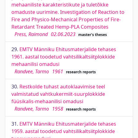
mehaaniliste karakteristikute ja tuletõkke
omaduste uurimine. Investigation of Reaction to
Fire and Physico-Mechanical Properties of Fire-
Retardant Treated Hemp-PLA Composites
Press, Raimond
02.06.2023
master's theses
29.
EMTV Männiku Ehitusmaterjalide tehases
1961. aastal toodetud vahtsilikaltsiitplokkide
mehaanilisi omadusi
Randvee, Tarmo
1961
research reports
30.
Restkolde tuhast autoklaavimise teel
valmistatud vahtkukermiit-suurplokkide
füüsikalis-mehaanilisi omadusi
Randvee, Tarmo
1958
research reports
31.
EMTV Männiku Ehitusmaterjalide tehases
1959. aastal toodetud vahtsilikaltsiitplokkide