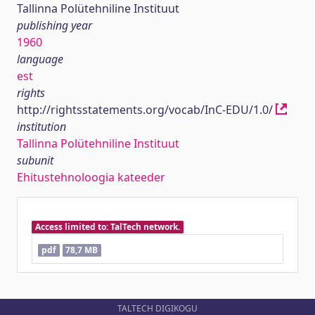
Tallinna Polütehniline Instituut
publishing year
1960
language
est
rights
http://rightsstatements.org/vocab/InC-EDU/1.0/
institution
Tallinna Polütehniline Instituut
subunit
Ehitustehnoloogia kateeder
Access limited to: TalTech network.
pdf
78,7 MB
TALTECH DIGIKOGU