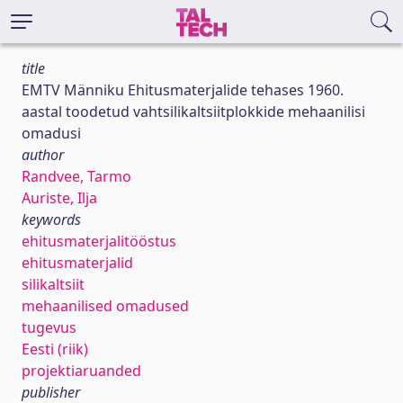
title
EMTV Männiku Ehitusmaterjalide tehases 1960.
aastal toodetud vahtsilikaltsiitplokkide mehaanilisi
omadusi
author
Randvee, Tarmo
Auriste, Ilja
keywords
ehitusmaterjalitööstus
ehitusmaterjalid
silikaltsiit
mehaanilised omadused
tugevus
Eesti (riik)
projektiaruanded
publisher