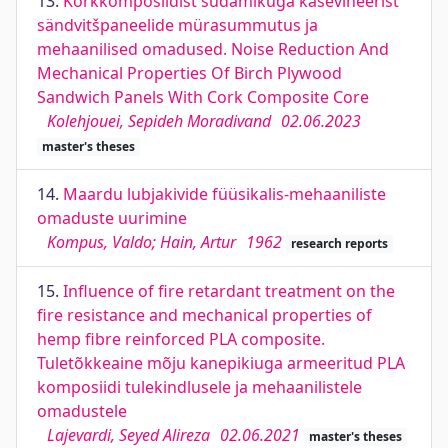
13.
Korkkomposiidist südamikuga kasevineerist
sändvitšpaneelide mürasummutus ja
mehaanilised omadused. Noise Reduction And
Mechanical Properties Of Birch Plywood
Sandwich Panels With Cork Composite Core
Kolehjouei, Sepideh Moradivand
02.06.2023
master's theses
14.
Maardu lubjakivide füüsikalis-mehaaniliste
omaduste uurimine
Kompus, Valdo; Hain, Artur
1962
research reports
15.
Influence of fire retardant treatment on the
fire resistance and mechanical properties of
hemp fibre reinforced PLA composite.
Tuletõkkeaine mõju kanepikiuga armeeritud PLA
komposiidi tulekindlusele ja mehaanilistele
omadustele
Lajevardi, Seyed Alireza
02.06.2021
master's theses