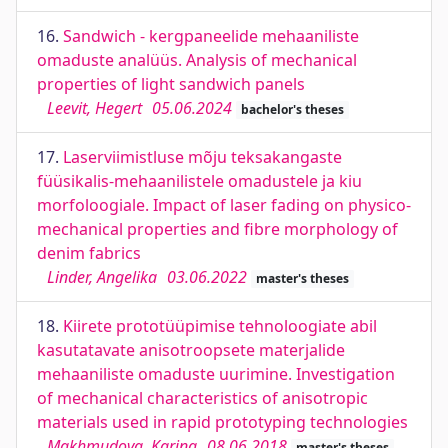
16.
Sandwich - kergpaneelide mehaaniliste
omaduste analüüs. Analysis of mechanical
properties of light sandwich panels
Leevit, Hegert
05.06.2024
bachelor's theses
17.
Laserviimistluse mõju teksakangaste
füüsikalis-mehaanilistele omadustele ja kiu
morfoloogiale. Impact of laser fading on physico-
mechanical properties and fibre morphology of
denim fabrics
Linder, Angelika
03.06.2022
master's theses
18.
Kiirete prototüüpimise tehnoloogiate abil
kasutatavate anisotroopsete materjalide
mehaaniliste omaduste uurimine. Investigation
of mechanical characteristics of anisotropic
materials used in rapid prototyping technologies
Makhmudova, Karina
08.06.2018
master's theses