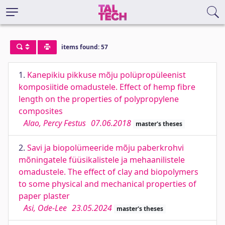
items found: 57
1.
Kanepikiu pikkuse mõju polüpropüleenist
komposiitide omadustele. Effect of hemp fibre
length on the properties of polypropylene
composites
Alao, Percy Festus
07.06.2018
master's theses
2.
Savi ja biopolümeeride mõju paberkrohvi
mõningatele füüsikalistele ja mehaanilistele
omadustele. The effect of clay and biopolymers
to some physical and mechanical properties of
paper plaster
Asi, Ode-Lee
23.05.2024
master's theses