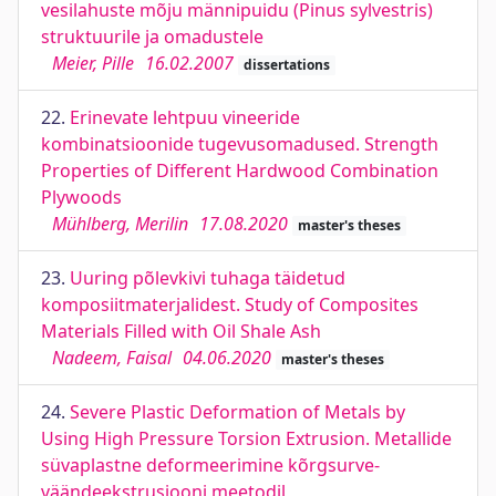
vesilahuste mõju männipuidu (Pinus sylvestris)
struktuurile ja omadustele
Meier, Pille
16.02.2007
dissertations
22.
Erinevate lehtpuu vineeride
kombinatsioonide tugevusomadused. Strength
Properties of Different Hardwood Combination
Plywoods
Mühlberg, Merilin
17.08.2020
master's theses
23.
Uuring põlevkivi tuhaga täidetud
komposiitmaterjalidest. Study of Composites
Materials Filled with Oil Shale Ash
Nadeem, Faisal
04.06.2020
master's theses
24.
Severe Plastic Deformation of Metals by
Using High Pressure Torsion Extrusion. Metallide
süvaplastne deformeerimine kõrgsurve-
väändeekstrusiooni meetodil