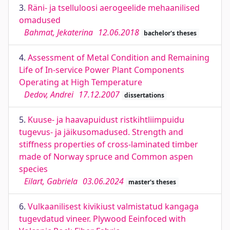
3.
Räni- ja tselluloosi aerogeelide mehaanilised
omadused
Bahmat, Jekaterina
12.06.2018
bachelor's theses
4.
Assessment of Metal Condition and Remaining
Life of In-service Power Plant Components
Operating at High Temperature
Dedov, Andrei
17.12.2007
dissertations
5.
Kuuse- ja haavapuidust ristkihtliimpuidu
tugevus- ja jäikusomadused. Strength and
stiffness properties of cross-laminated timber
made of Norway spruce and Common aspen
species
Eilart, Gabriela
03.06.2024
master's theses
6.
Vulkaanilisest kivikiust valmistatud kangaga
tugevdatud vineer. Plywood Eeinfoced with