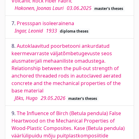
Volcanic Rock Fiber Fabric
Hakonen, Joonas Lauri
03.06.2025
master's theses
7.
Pressspan isoleerainena
Ingar, Leonid
1933
diploma theses
8.
Autoklaavitud poorbetooni ankurdatud
keermevarraste väljatõmbetugevuste seos
alusmaterjali mehaaniliste omadustega.
Relationship between the pull-out strength of
anchored threaded rods in autoclaved aerated
concrete and the mechanical properties of the
base material
Jõks, Hugo
29.05.2026
master's theses
9.
The Influence of Birch (Betula pendula) False
Heartwood on the Mechanical Properties of
Wood-Plastic Composites. Kase (Betula pendula)
väärlülipuidu mõju puitplastkomposiitide