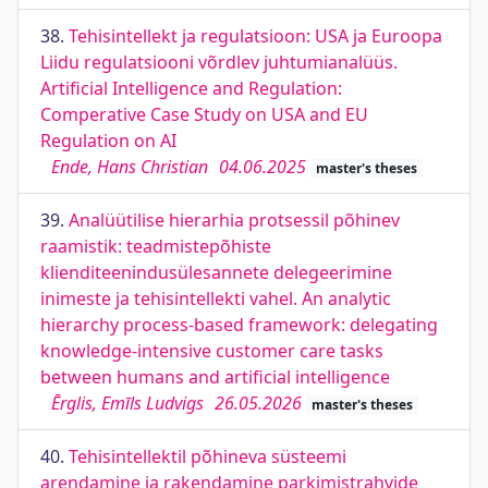
38.
Tehisintellekt ja regulatsioon: USA ja Euroopa
Liidu regulatsiooni võrdlev juhtumianalüüs.
Artificial Intelligence and Regulation:
Comperative Case Study on USA and EU
Regulation on AI
Ende, Hans Christian
04.06.2025
master's theses
39.
Analüütilise hierarhia protsessil põhinev
raamistik: teadmistepõhiste
klienditeenindusülesannete delegeerimine
inimeste ja tehisintellekti vahel. An analytic
hierarchy process-based framework: delegating
knowledge-intensive customer care tasks
between humans and artificial intelligence
Ērglis, Emīls Ludvigs
26.05.2026
master's theses
40.
Tehisintellektil põhineva süsteemi
arendamine ja rakendamine parkimistrahvide