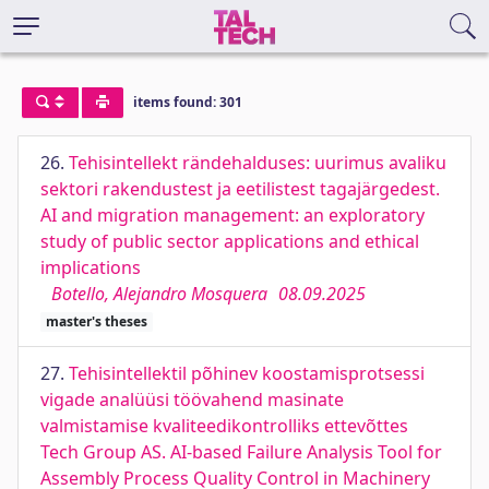
items found: 301
26.
Tehisintellekt rändehalduses: uurimus avaliku
sektori rakendustest ja eetilistest tagajärgedest.
AI and migration management: an exploratory
study of public sector applications and ethical
implications
Botello, Alejandro Mosquera
08.09.2025
master's theses
27.
Tehisintellektil põhinev koostamisprotsessi
vigade analüüsi töövahend masinate
valmistamise kvaliteedikontrolliks ettevõttes
Tech Group AS. AI-based Failure Analysis Tool for
Assembly Process Quality Control in Machinery