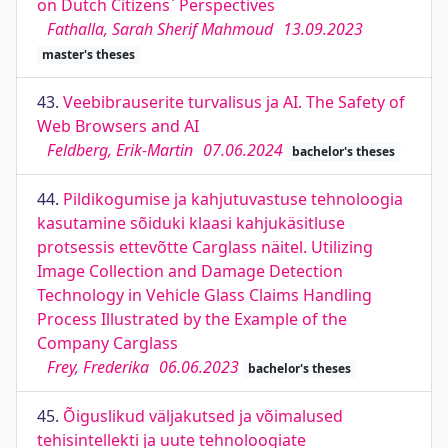
on Dutch Citizens` Perspectives
Fathalla, Sarah Sherif Mahmoud
13.09.2023
master's theses
43.
Veebibrauserite turvalisus ja AI. The Safety of
Web Browsers and AI
Feldberg, Erik-Martin
07.06.2024
bachelor's theses
44.
Pildikogumise ja kahjutuvastuse tehnoloogia
kasutamine sõiduki klaasi kahjukäsitluse
protsessis ettevõtte Carglass näitel. Utilizing
Image Collection and Damage Detection
Technology in Vehicle Glass Claims Handling
Process Illustrated by the Example of the
Company Carglass
Frey, Frederika
06.06.2023
bachelor's theses
45.
Õiguslikud väljakutsed ja võimalused
tehisintellekti ja uute tehnoloogiate