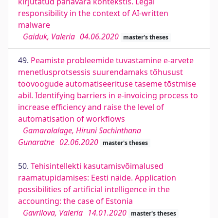
kirjutatud pahavara kontekstis. Legal
responsibility in the context of AI-written
malware
Gaiduk, Valeria
04.06.2020
master's theses
49.
Peamiste probleemide tuvastamine e-arvete
menetlusprotsessis suurendamaks tõhusust
töövoogude automatiseerituse taseme tōstmise
abil. Identifying barriers in e-invoicing process to
increase efficiency and raise the level of
automatisation of workflows
Gamaralalage, Hiruni Sachinthana
Gunaratne
02.06.2020
master's theses
50.
Tehisintellekti kasutamisvõimalused
raamatupidamises: Eesti näide. Application
possibilities of artificial intelligence in the
accounting: the case of Estonia
Gavrilova, Valeria
14.01.2020
master's theses