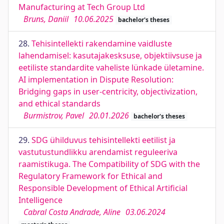
Manufacturing at Tech Group Ltd
Bruns, Daniil
10.06.2025
bachelor's theses
28.
Tehisintellekti rakendamine vaidluste
lahendamisel: kasutajakesksuse, objektiivsuse ja
eetiliste standardite vaheliste lünkade ületamine.
AI implementation in Dispute Resolution:
Bridging gaps in user-centricity, objectivization,
and ethical standards
Burmistrov, Pavel
20.01.2026
bachelor's theses
29.
SDG ühilduvus tehisintellekti eetilist ja
vastutustundlikku arendamist reguleeriva
raamistikuga. The Compatibility of SDG with the
Regulatory Framework for Ethical and
Responsible Development of Ethical Artificial
Intelligence
Cabral Costa Andrade, Aline
03.06.2024