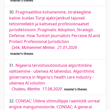
master's theses
30.
Pragmaatiline kohanemine, strateegiline
kaitse: kuidas Türgi ajakirjanikud tajuvad
tehisintellekti ja kaitsevad professionaalset
jurisdiktsiooni. Pragmatic Adoption, Strategic
Defense: How Turkish Journalists Perceive AI and
Protect Professional Jurisdiction
Çelik, Muhammet Minhac
21.01.2026
master's theses
31.
Nigeeria tervishoiutööstuse algoritmiline
valitsemine - ubenwa AI lahendus. Algorithmic
governance in Nigeria's health care industry -
ubenwa AI solution
Chukwu, Martha
17.08.2020
master's theses
32.
CONSAC: Üldine stiimulõppe raamistik unreal
engine mängumootorile. CONSAC: A general