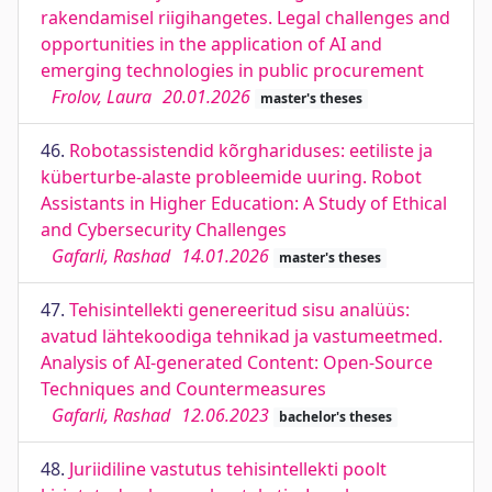
rakendamisel riigihangetes. Legal challenges and
opportunities in the application of AI and
emerging technologies in public procurement
Frolov, Laura
20.01.2026
master's theses
46.
Robotassistendid kõrghariduses: eetiliste ja
küberturbe-alaste probleemide uuring. Robot
Assistants in Higher Education: A Study of Ethical
and Cybersecurity Challenges
Gafarli, Rashad
14.01.2026
master's theses
47.
Tehisintellekti genereeritud sisu analüüs:
avatud lähtekoodiga tehnikad ja vastumeetmed.
Analysis of AI-generated Content: Open-Source
Techniques and Countermeasures
Gafarli, Rashad
12.06.2023
bachelor's theses
48.
Juriidiline vastutus tehisintellekti poolt