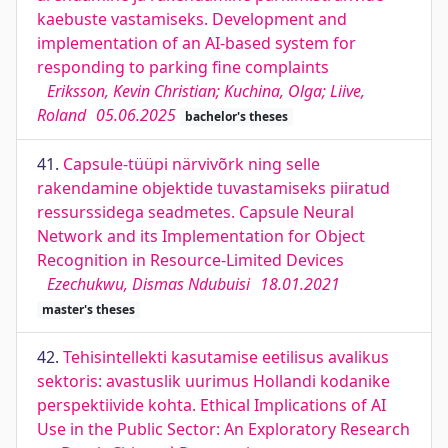
kaebuste vastamiseks. Development and
implementation of an AI-based system for
responding to parking fine complaints
Eriksson, Kevin Christian; Kuchina, Olga; Liive,
Roland
05.06.2025
bachelor's theses
41.
Capsule-tüüpi närvivõrk ning selle
rakendamine objektide tuvastamiseks piiratud
ressurssidega seadmetes. Capsule Neural
Network and its Implementation for Object
Recognition in Resource-Limited Devices
Ezechukwu, Dismas Ndubuisi
18.01.2021
master's theses
42.
Tehisintellekti kasutamise eetilisus avalikus
sektoris: avastuslik uurimus Hollandi kodanike
perspektiivide kohta. Ethical Implications of AI
Use in the Public Sector: An Exploratory Research