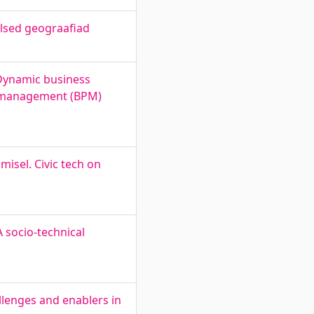
alsed geograafiad
 Dynamic business
s management (BPM)
isel. Civic tech on
 socio-technical
llenges and enablers in