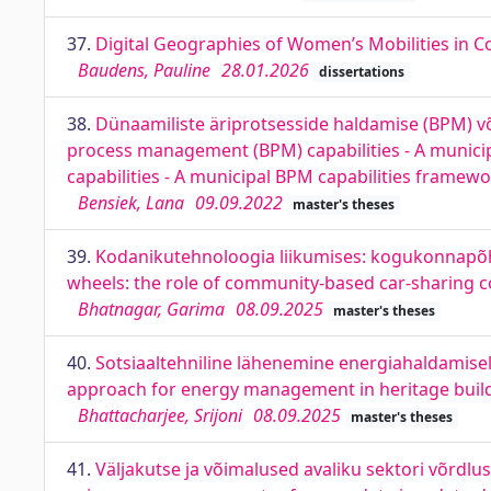
37.
Digital Geographies of Women’s Mobilities in Co
Baudens, Pauline
28.01.2026
dissertations
38.
Dünaamiliste äriprotsesside haldamise (BPM) v
process management (BPM) capabilities - A munic
capabilities - A municipal BPM capabilities framew
Bensiek, Lana
09.09.2022
master's theses
39.
Kodanikutehnoloogia liikumises: kogukonnapõhi
wheels: the role of community-based car-sharing c
Bhatnagar, Garima
08.09.2025
master's theses
40.
Sotsiaaltehniline lähenemine energiahaldamisele
approach for energy management in heritage buildin
Bhattacharjee, Srijoni
08.09.2025
master's theses
41.
Väljakutse ja võimalused avaliku sektori võrdl