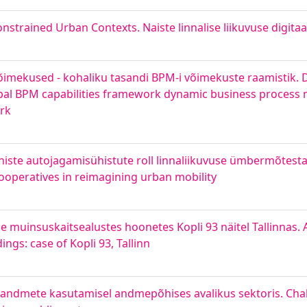
nstrained Urban Contexts. Naiste linnalise liikuvuse digita
õimekused - kohaliku tasandi BPM-i võimekuste raamistik.
ipal BPM capabilities framework dynamic business proces
ork
ste autojagamisühistute roll linnaliikuvuse ümbermõtestam
ooperatives in reimagining urban mobility
 muinsuskaitsealustes hoonetes Kopli 93 näitel Tallinnas. A
gs: case of Kopli 93, Tallinn
usandmete kasutamisel andmepõhises avalikus sektoris. Cha