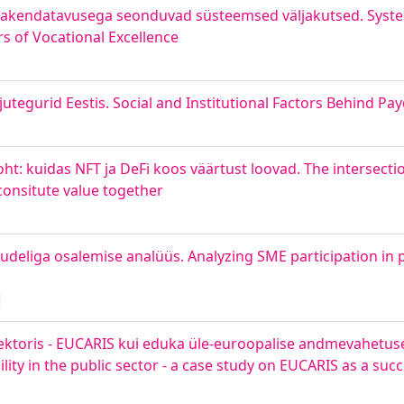
rakendatavusega seonduvad süsteemsed väljakutsed. Syste
rs of Vocational Excellence
jutegurid Eestis. Social and Institutional Factors Behind Pa
ht: kuidas NFT ja DeFi koos väärtust loovad. The intersecti
onsitute value together
deliga osalemise analüüs. Analyzing SME participation in
 sektoris - EUCARIS kui eduka üle-euroopalise andmevahetus
ity in the public sector - a case study on EUCARIS as a suc