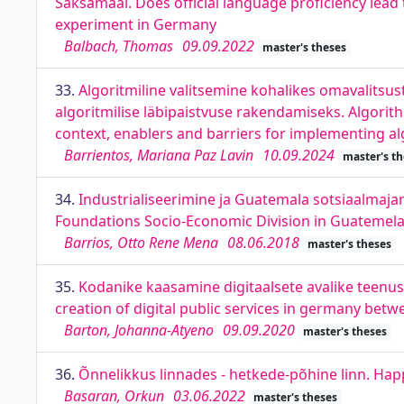
Saksamaal. Does official language proficiency lead
experiment in Germany
Balbach, Thomas
09.09.2022
master's theses
33.
Algoritmiline valitsemine kohalikes omavalitsu
algoritmilise läbipaistvuse rakendamiseks. Algori
context, enablers and barriers for implementing a
Barrientos, Mariana Paz Lavin
10.09.2024
master's th
34.
Industrialiseerimine ja Guatemala sotsiaalmajand
Foundations Socio-Economic Division in Guatemel
Barrios, Otto Rene Mena
08.06.2018
master's theses
35.
Kodanike kaasamine digitaalsete avalike teenust
creation of digital public services in germany betw
Barton, Johanna-Atyeno
09.09.2020
master's theses
36.
Õnnelikkus linnades - hetkede-põhine linn. Happ
Basaran, Orkun
03.06.2022
master's theses