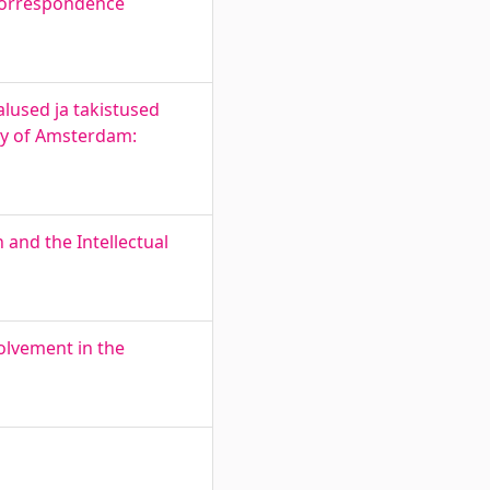
 correspondence
lused ja takistused
ity of Amsterdam:
 and the Intellectual
olvement in the