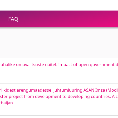
FAQ
ohalike omavalitsuste näitel. Impact of open government d
d riikidest arengumaadesse. Juhtumiuuring ASAN Imza (Modi
fer project from development to developing countries. A c
rbaijan