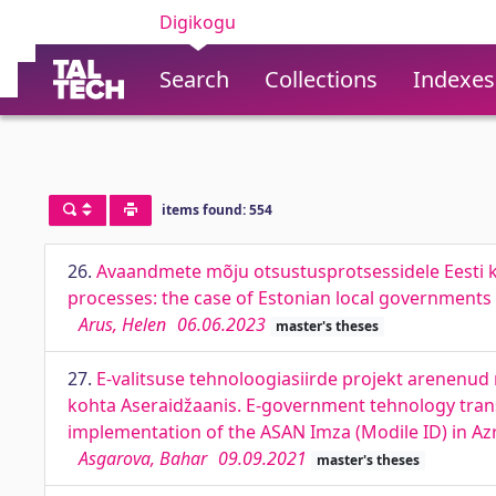
Digikogu
Search
Collections
Indexes
items found: 554
26.
Avaandmete mõju otsustusprotsessidele Eesti k
processes: the case of Estonian local governments
Arus, Helen
06.06.2023
master's theses
27.
E-valitsuse tehnoloogiasiirde projekt arenenu
kohta Aseraidžaanis. E-government tehnology trans
implementation of the ASAN Imza (Modile ID) in Az
Asgarova, Bahar
09.09.2021
master's theses