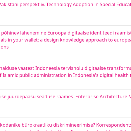
kistani perspektiiv. Technology Adoption in Special Educat
 põhinev lähenemine Euroopa digitaalse identiteedi raamist
tials in your wallet: a design knowledge approach to europea
ions
alduse vaatest Indoneesia tervishoiu digitaalse transforma
Islamic public administration in Indonesia's digital health
õhise juurdepääsu seaduse raames. Enterprise Architecture
te kodanike bürokraatliku diskrimineerimise? Korresponden