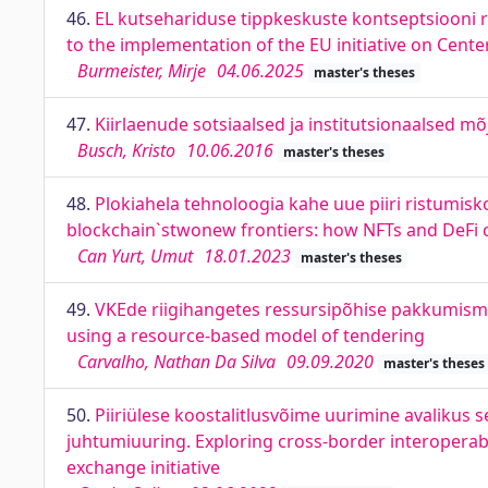
46.
EL kutsehariduse tippkeskuste kontseptsiooni 
to the implementation of the EU initiative on Cente
Burmeister, Mirje
04.06.2025
master's theses
47.
Kiirlaenude sotsiaalsed ja institutsionaalsed mõ
Busch, Kristo
10.06.2016
master's theses
48.
Plokiahela tehnoloogia kahe uue piiri ristumisko
blockchain`stwonew frontiers: how NFTs and DeFi c
Can Yurt, Umut
18.01.2023
master's theses
49.
VKEde riigihangetes ressursipõhise pakkumismu
using a resource-based model of tendering
Carvalho, Nathan Da Silva
09.09.2020
master's theses
50.
Piiriülese koostalitlusvõime uurimine avalikus
juhtumiuuring. Exploring cross-border interoperabil
exchange initiative