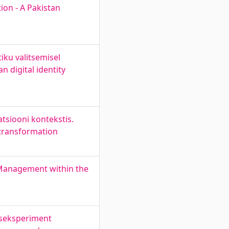
ion - A Pakistan
iku valitsemisel
n digital identity
tsiooni kontekstis.
 transformation
 Management within the
tseksperiment