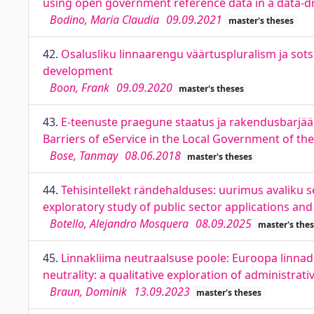
using open government reference data in a data-dr
Bodino, Maria Claudia
09.09.2021
master's theses
42.
Osalusliku linnaarengu väärtuspluralism ja sots
development
Boon, Frank
09.09.2020
master's theses
43.
E-teenuste praegune staatus ja rakendusbarjää
Barriers of eService in the Local Government of th
Bose, Tanmay
08.06.2018
master's theses
44.
Tehisintellekt rändehalduses: uurimus avaliku s
exploratory study of public sector applications and 
Botello, Alejandro Mosquera
08.09.2025
master's the
45.
Linnakliima neutraalsuse poole: Euroopa linnad
neutrality: a qualitative exploration of administrat
Braun, Dominik
13.09.2023
master's theses