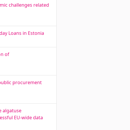
mic challenges related
yday Loans in Estonia
on of
 public procurement
e algatuse
cessful EU-wide data