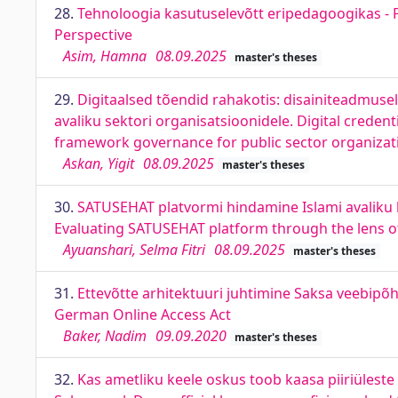
28.
Tehnoloogia kasutuselevõtt eripedagoogikas - Pa
Perspective
Asim, Hamna
08.09.2025
master's theses
29.
Digitaalsed tõendid rahakotis: disainiteadmusel
avaliku sektori organisatsioonidele. Digital creden
framework governance for public sector organizat
Askan, Yigit
08.09.2025
master's theses
30.
SATUSEHAT platvormi hindamine Islami avaliku h
Evaluating SATUSEHAT platform through the lens of 
Ayuanshari, Selma Fitri
08.09.2025
master's theses
31.
Ettevõtte arhitektuuri juhtimine Saksa veebip
German Online Access Act
Baker, Nadim
09.09.2020
master's theses
32.
Kas ametliku keele oskus toob kaasa piiriüles