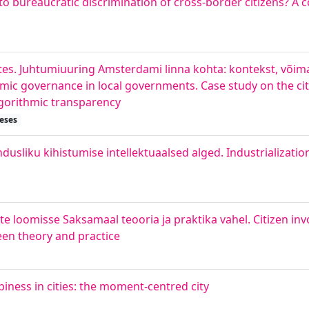
 to bureaucratic discrimination of cross-border citizens? A
stes. Juhtumiuuring Amsterdami linna kohta: kontekst, võima
thmic governance in local governments. Case study on the c
lgorithmic transparency
eses
usliku kihistumise intellektuaalsed alged. Industrialization
a
e loomisse Saksamaal teooria ja praktika vahel. Citizen inv
een theory and practice
iness in cities: the moment-centred city