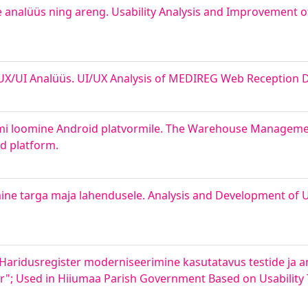
e analüüs ning areng. Usability Analysis and Improvement of
UX/UI Analüüs. UI/UX Analysis of MEDIREG Web Reception 
mi loomine Android platvormile. The Warehouse Manageme
d platform.
mine targa maja lahendusele. Analysis and Development of U
Haridusregister moderniseerimine kasutatavus testide ja an
r"; Used in Hiiumaa Parish Government Based on Usability 