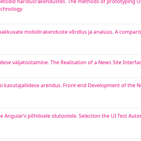
eetodid haridusrakendustes. The methods of prototyping Us
echnology
 pakkuvate mobiilirakenduste võrdlus ja analüüs. A compari
idese väljatöötamine. The Realisation of a News Site Interf
api kasutajaliidese arendus. Front-end Development of the 
e Angular\i põhilisele idutootele. Selection the UI Test Aut