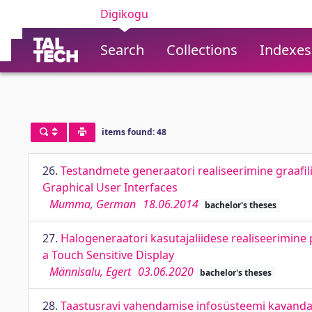
Digikogu
Search
Collections
Indexes
items found: 48
26.
Testandmete generaatori realiseerimine graafilis
Graphical User Interfaces
Mumma, German
18.06.2014
bachelor's theses
27.
Halogeneraatori kasutajaliidese realiseerimine 
a Touch Sensitive Display
Männisalu, Egert
03.06.2020
bachelor's theses
28.
Taastusravi vahendamise infosüsteemi kavandam