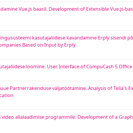
ndamine Vue.js baasil. Development of Extensible Vue.js-bas
ngusüsteemi kasutajaliidese kavandamine Erply sisendi põh
Companies Based on Input by Erply
tajaliidese loomine. User Interface of CompuCash 5 Office
ue Partnerrakenduse väljatöötamine. Analysis of Telia's Ex
cation
i video allalaadimise programmile. Development of a Graphi