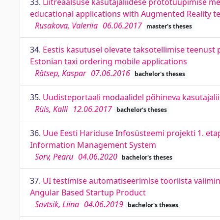
33.
Liitreaalsuse kasutajaliidese prototüüpimise m
educational applications with Augmented Reality t
Rusakova, Valeriia
06.06.2017
master's theses
34.
Eestis kasutusel olevate taksotellimise teenust
Estonian taxi ordering mobile applications
Rätsep, Kaspar
07.06.2016
bachelor's theses
35.
Uudisteportaali modaalidel põhineva kasutajali
Rüis, Kalli
12.06.2017
bachelor's theses
36.
Uue Eesti Hariduse Infosüsteemi projekti 1. et
Information Management System
Sarv, Pearu
04.06.2020
bachelor's theses
37.
UI testimise automatiseerimise tööriista valimin
Angular Based Startup Product
Savtsik, Liina
04.06.2019
bachelor's theses