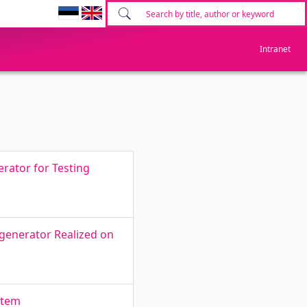
Intranet
erator for Testing
ogenerator Realized on
stem