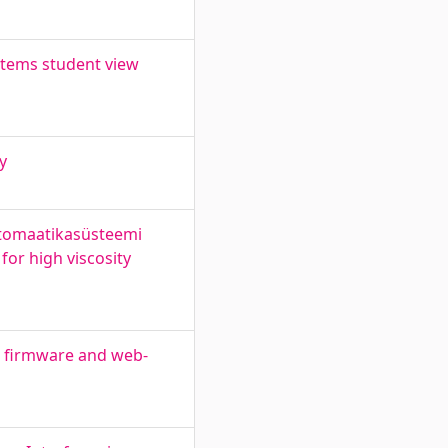
stems student view
y
utomaatikasüsteemi
or high viscosity
2 firmware and web-