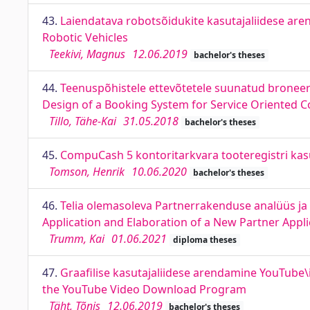
43.
Laiendatava robotsõidukite kasutajaliidese are
Robotic Vehicles
Teekivi, Magnus
12.06.2019
bachelor's theses
44.
Teenuspõhistele ettevõtetele suunatud broneeri
Design of a Booking System for Service Oriented 
Tillo, Tähe-Kai
31.05.2018
bachelor's theses
45.
CompuCash 5 kontoritarkvara tooteregistri kasu
Tomson, Henrik
10.06.2020
bachelor's theses
46.
Telia olemasoleva Partnerrakenduse analüüs ja u
Application and Elaboration of a New Partner Appli
Trumm, Kai
01.06.2021
diploma theses
47.
Graafilise kasutajaliidese arendamine YouTube\
the YouTube Video Download Program
Täht, Tõnis
12.06.2019
bachelor's theses