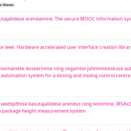
s theses
sutajaliidese arendamine. The secure MOOC information sy
se teek. Hardware accelerated user interface creation librar
 aroomainete doseerimise ning segamise juhtimiskeskuse a
automation system for a dosing and mixing control centre f
veebipõhise kasutajaliidese arendus ning testimine. IRSAv
r a package height measurement system