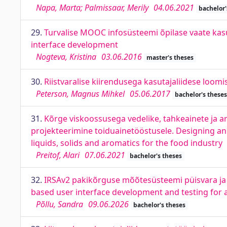
Napa, Marta; Palmissaar, Merily
04.06.2021
bachelor'
29.
Turvalise MOOC infosüsteemi õpilase vaate ka
interface development
Nogteva, Kristina
03.06.2016
master's theses
30.
Riistvaralise kiirendusega kasutajaliidese loomi
Peterson, Magnus Mihkel
05.06.2017
bachelor's theses
31.
Kõrge viskoossusega vedelike, tahkeainete ja
projekteerimine toiduainetööstusele. Designing an 
liquids, solids and aromatics for the food industry
Preitof, Alari
07.06.2021
bachelor's theses
32.
IRSAv2 pakikõrguse mõõtesüsteemi püisvara ja 
based user interface development and testing fo
Põllu, Sandra
09.06.2026
bachelor's theses