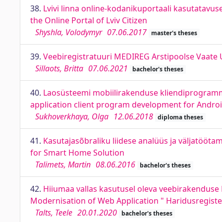
38.
Lvivi linna online-kodanikuportaali kasutatavus
the Online Portal of Lviv Citizen
Shyshla, Volodymyr
07.06.2017
master's theses
39.
Veebiregistratuuri MEDIREG Arstipoolse Vaate 
Sillaots, Britta
07.06.2021
bachelor's theses
40.
Laosüsteemi mobiilirakenduse kliendiprogram
application client program development for Androi
Sukhoverkhaya, Olga
12.06.2018
diploma theses
41.
Kasutajasõbraliku liidese analüüs ja väljatööta
for Smart Home Solution
Talimets, Martin
08.06.2016
bachelor's theses
42.
Hiiumaa vallas kasutusel oleva veebirakenduse 
Modernisation of Web Application " Haridusregiste
Talts, Teele
20.01.2020
bachelor's theses