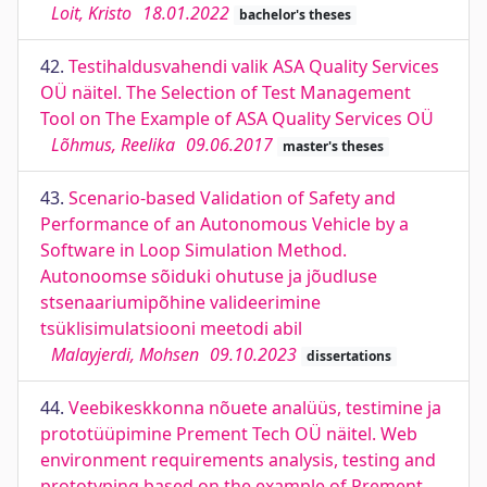
Loit, Kristo
18.01.2022
bachelor's theses
42.
Testihaldusvahendi valik ASA Quality Services
OÜ näitel. The Selection of Test Management
Tool on The Example of ASA Quality Services OÜ
Lõhmus, Reelika
09.06.2017
master's theses
43.
Scenario-based Validation of Safety and
Performance of an Autonomous Vehicle by a
Software in Loop Simulation Method.
Autonoomse sõiduki ohutuse ja jõudluse
stsenaariumipõhine valideerimine
tsüklisimulatsiooni meetodi abil
Malayjerdi, Mohsen
09.10.2023
dissertations
44.
Veebikeskkonna nõuete analüüs, testimine ja
prototüüpimine Prement Tech OÜ näitel. Web
environment requirements analysis, testing and
prototyping based on the example of Prement