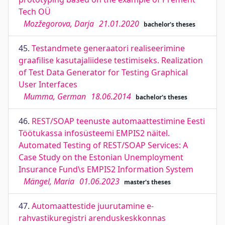
Tech OÜ
Mozžegorova, Darja
21.01.2020
bachelor's theses
45.
Testandmete generaatori realiseerimine
graafilise kasutajaliidese testimiseks. Realization
of Test Data Generator for Testing Graphical
User Interfaces
Mumma, German
18.06.2014
bachelor's theses
46.
REST/SOAP teenuste automaattestimine Eesti
Töötukassa infosüsteemi EMPIS2 näitel.
Automated Testing of REST/SOAP Services: A
Case Study on the Estonian Unemployment
Insurance Fund\s EMPIS2 Information System
Mängel, Maria
01.06.2023
master's theses
47.
Automaattestide juurutamine e-
rahvastikuregistri arenduskeskkonnas