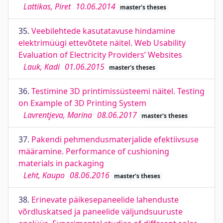
Lattikas, Piret
10.06.2014
master's theses
35.
Veebilehtede kasutatavuse hindamine
elektrimüügi ettevõtete näitel. Web Usability
Evaluation of Electricity Providers’ Websites
Lauk, Kadi
01.06.2015
master's theses
36.
Testimine 3D printimissüsteemi näitel. Testing
on Example of 3D Printing System
Lavrentjeva, Marina
08.06.2017
master's theses
37.
Pakendi pehmendusmaterjalide efektiivsuse
määramine. Performance of cushioning
materials in packaging
Leht, Kaupo
08.06.2016
master's theses
38.
Erinevate päikesepaneelide lahenduste
võrdluskatsed ja paneelide väljundsuuruste