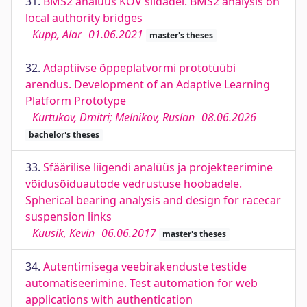
31.
BMS2 analüüs KOV sildadel. BMS2 analysis on
local authority bridges
Kupp, Alar
01.06.2021
master's theses
32.
Adaptiivse õppeplatvormi prototüübi
arendus. Development of an Adaptive Learning
Platform Prototype
Kurtukov, Dmitri; Melnikov, Ruslan
08.06.2026
bachelor's theses
33.
Sfäärilise liigendi analüüs ja projekteerimine
võidusõiduautode vedrustuse hoobadele.
Spherical bearing analysis and design for racecar
suspension links
Kuusik, Kevin
06.06.2017
master's theses
34.
Autentimisega veebirakenduste testide
automatiseerimine. Test automation for web
applications with authentication