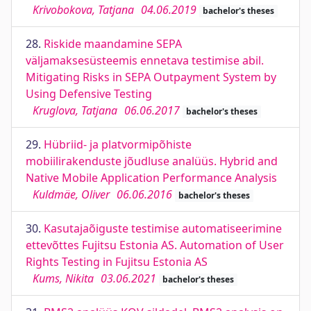
Krivobokova, Tatjana
04.06.2019
bachelor's theses
28.
Riskide maandamine SEPA
väljamaksesüsteemis ennetava testimise abil.
Mitigating Risks in SEPA Outpayment System by
Using Defensive Testing
Kruglova, Tatjana
06.06.2017
bachelor's theses
29.
Hübriid- ja platvormipõhiste
mobiilirakenduste jõudluse analüüs. Hybrid and
Native Mobile Application Performance Analysis
Kuldmäe, Oliver
06.06.2016
bachelor's theses
30.
Kasutajaõiguste testimise automatiseerimine
ettevõttes Fujitsu Estonia AS. Automation of User
Rights Testing in Fujitsu Estonia AS
Kums, Nikita
03.06.2021
bachelor's theses