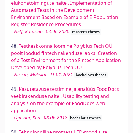
elukohatoimingute näitel. Implementation of
Automated Tests in the Development
Environment Based on Example of E-Population
Register Residence Procedures
Neff, Katarina
03.06.2020
master's theses
48.
Testkeskkonna loomine Polybius Tech OÜ
poolt loodud fintech rakenduse jaoks. Creation
of a Test Environment for the Fintech Application
Developed by Polybius Tech OÜ
Nessin, Maksim
21.01.2021
bachelor's theses
49.
Kasutatavuse testimine ja analüüs FoodDocs
veebirakenduse näitel. Usability testing and
analysis on the example of FoodDocs web
application
Ojasaar, Kert
08.06.2018
bachelor's theses
50.
Tehnoloogiline protsess LED-moodulite