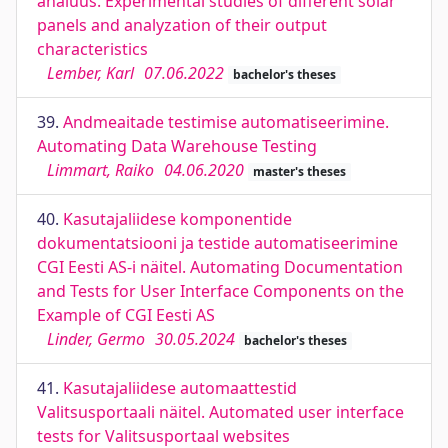
analüüs. Experimental studies of different solar
panels and analyzation of their output
characteristics
Lember, Karl
07.06.2022
bachelor's theses
39.
Andmeaitade testimise automatiseerimine.
Automating Data Warehouse Testing
Limmart, Raiko
04.06.2020
master's theses
40.
Kasutajaliidese komponentide
dokumentatsiooni ja testide automatiseerimine
CGI Eesti AS-i näitel. Automating Documentation
and Tests for User Interface Components on the
Example of CGI Eesti AS
Linder, Germo
30.05.2024
bachelor's theses
41.
Kasutajaliidese automaattestid
Valitsusportaali näitel. Automated user interface
tests for Valitsusportaal websites