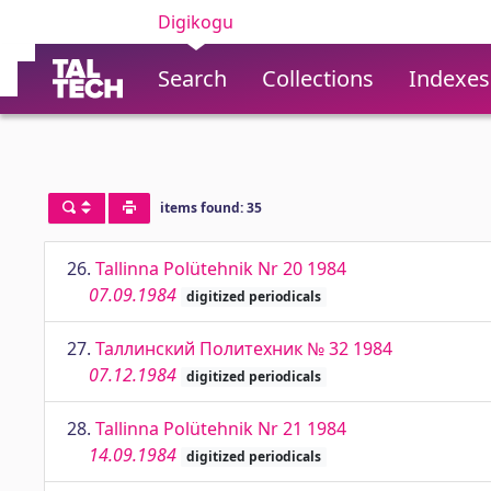
Digikogu
Search
Collections
Indexes
items found: 35
26.
Tallinna Polütehnik Nr 20 1984
07.09.1984
digitized periodicals
27.
Таллинский Политехник № 32 1984
07.12.1984
digitized periodicals
28.
Tallinna Polütehnik Nr 21 1984
14.09.1984
digitized periodicals