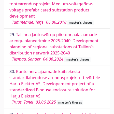
tootearendusprojekt. Medium-voltage/low-
voltage prefabricated substation product
development
Tammemäe, Terje
06.06.2018
master's theses
29.
Tallinna Jaotusvõrgu piirkonnaalajaamade
arengu planeerimine 2025-2040. Development
planning of regional substations of Tallinn’s
distribution network 2025-2040
Tiismaa, Sander
04.06.2024
master's theses
30.
Konteineralajaamade kaitsekesta
standardlahenduse arendusprojekt ettevõttele
Harju Elekter AS. Developement project of a
standardized E-house enclosure solution for
Harju Elekter AS
Truus, Tanel
03.06.2025
master's theses