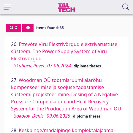
items found: 35
26.
Ettevõte Viru Elektrivõrgud elektrivarustuse
süsteem. The Power Supply System of Viru
Elektrivõrgud
Skubnev, Pavel
07.06.2024
diploma theses
27.
Woodman OÜ tootmisruumi alarõhu
kompenseerimise ja soojuse tagastamise
süsteemi projekteerimine. Desing of a Negative
Pressure Compensation and Heat Recovery
System for the Production Area of Woodman OÜ
Sokolov, Denis
09.06.2025
diploma theses
28.
Keskpinge/madalpinge komplektalajaama