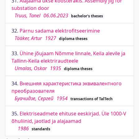
31.
Alajaama ukse koosterakis. Assembly jig for
substation door
Truus, Tanel
06.06.2023
bachelor's theses
32.
Pärnu sadama elektrofitseerimine
Tääker, Artur
1927
diploma theses
33.
Ühine jõujaam Nõmme linnale, Keila alevile ja
Tallinn-Keila elektriraudteele
Umalas, Oskar
1935
diploma theses
34.
Внешняя характеристика эквивалентного
преобразователя
Буачидзе, Сергей
1954
transactions of TalTech
35.
Elektriseadmete ehituse eeskirjad. Üle 1000-V
õhuliinid, jaotlad ja alajaamad
1986
standards