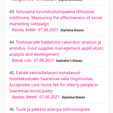
43.
Sotsiaalse turunduskampaania tõhususe
mõõtmine. Measuring the effectiveness of social
marketing campaign
Karula, Kätlin
07.06.2021
diploma theses
44.
Toiduvarude haldamise rakendus: analüüs ja
arendus. Food supplies management application:
analysis and development
Kasuk, Liisi
07.06.2021
bachelor's theses
45.
Eakale vastuvõetavast kohatasust
hooldekodudes Saaremaa valla tingimustes.
Acceptable care home fee for elderly people in
Saaremaa municipality
Kauber, Anneli
07.06.2021
diploma theses
46.
Tuule ja päikese energia tehnoloogiate