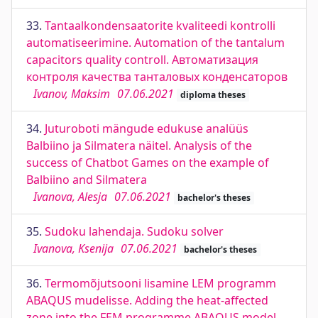
33.
Tantaalkondensaatorite kvaliteedi kontrolli
automatiseerimine. Automation of the tantalum
capacitors quality controll. Автоматизация
контроля качества танталовых конденсаторов
Ivanov, Maksim
07.06.2021
diploma theses
34.
Juturoboti mängude edukuse analüüs
Balbiino ja Silmatera näitel. Analysis of the
success of Chatbot Games on the example of
Balbiino and Silmatera
Ivanova, Alesja
07.06.2021
bachelor's theses
35.
Sudoku lahendaja. Sudoku solver
Ivanova, Ksenija
07.06.2021
bachelor's theses
36.
Termomõjutsooni lisamine LEM programm
ABAQUS mudelisse. Adding the heat-affected
zone into the FEM programme ABAQUS model