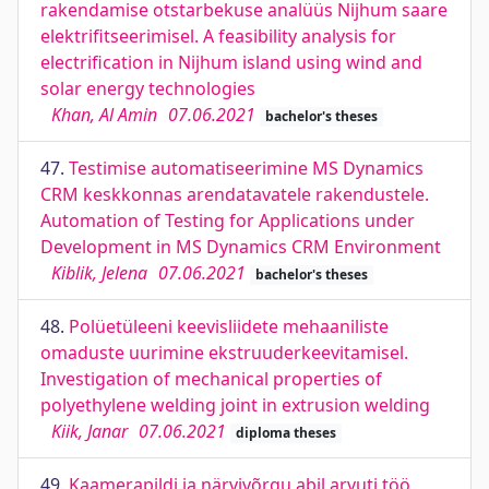
rakendamise otstarbekuse analüüs Nijhum saare
elektrifitseerimisel. A feasibility analysis for
electrification in Nijhum island using wind and
solar energy technologies
Khan, Al Amin
07.06.2021
bachelor's theses
47.
Testimise automatiseerimine MS Dynamics
CRM keskkonnas arendatavatele rakendustele.
Automation of Testing for Applications under
Development in MS Dynamics CRM Environment
Kiblik, Jelena
07.06.2021
bachelor's theses
48.
Polüetüleeni keevisliidete mehaaniliste
omaduste uurimine ekstruuderkeevitamisel.
Investigation of mechanical properties of
polyethylene welding joint in extrusion welding
Kiik, Janar
07.06.2021
diploma theses
49.
Kaamerapildi ja närvivõrgu abil arvuti töö