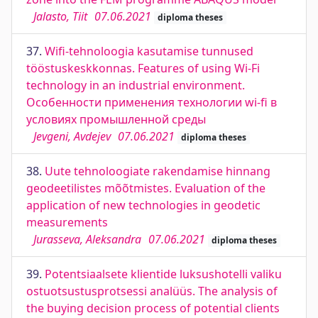
Jalasto, Tiit
07.06.2021
diploma theses
37.
Wifi-tehnoloogia kasutamise tunnused
tööstuskeskkonnas. Features of using Wi-Fi
technology in an industrial environment.
Особенности применения технологии wi-fi в
условиях промышленной среды
Jevgeni, Avdejev
07.06.2021
diploma theses
38.
Uute tehnoloogiate rakendamise hinnang
geodeetilistes mõõtmistes. Evaluation of the
application of new technologies in geodetic
measurements
Jurasseva, Aleksandra
07.06.2021
diploma theses
39.
Potentsiaalsete klientide luksushotelli valiku
ostuotsustusprotsessi analüüs. The analysis of
the buying decision process of potential clients