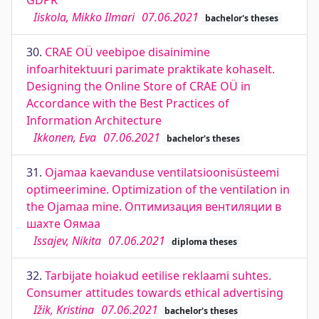
GDPR
Iiskola, Mikko Ilmari
07.06.2021
bachelor's theses
30.
CRAE OÜ veebipoe disainimine
infoarhitektuuri parimate praktikate kohaselt.
Designing the Online Store of CRAE OÜ in
Accordance with the Best Practices of
Information Architecture
Ikkonen, Eva
07.06.2021
bachelor's theses
31.
Ojamaa kaevanduse ventilatsioonisüsteemi
optimeerimine. Optimization of the ventilation in
the Ojamaa mine. Оптимизация вентиляции в
шахте Оямаа
Issajev, Nikita
07.06.2021
diploma theses
32.
Tarbijate hoiakud eetilise reklaami suhtes.
Consumer attitudes towards ethical advertising
Ižik, Kristina
07.06.2021
bachelor's theses