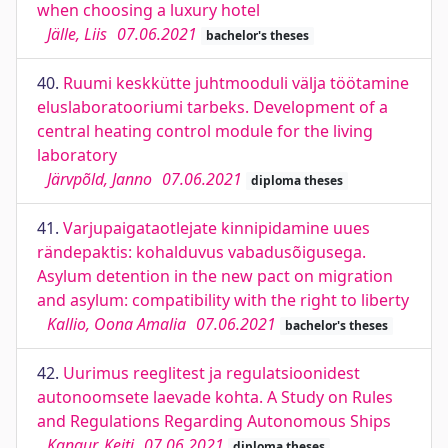
when choosing a luxury hotel
Jälle, Liis
07.06.2021
bachelor's theses
40.
Ruumi keskkütte juhtmooduli välja töötamine
eluslaboratooriumi tarbeks. Development of a
central heating control module for the living
laboratory
Järvpõld, Janno
07.06.2021
diploma theses
41.
Varjupaigataotlejate kinnipidamine uues
rändepaktis: kohalduvus vabadusõigusega.
Asylum detention in the new pact on migration
and asylum: compatibility with the right to liberty
Kallio, Oona Amalia
07.06.2021
bachelor's theses
42.
Uurimus reeglitest ja regulatsioonidest
autonoomsete laevade kohta. A Study on Rules
and Regulations Regarding Autonomous Ships
Kangur, Keiti
07.06.2021
diploma theses