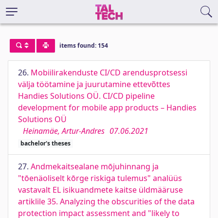
items found: 154
26.
Mobiilirakenduste CI/CD arendusprotsessi
välja töötamine ja juurutamine ettevõttes
Handies Solutions OÜ. CI/CD pipeline
development for mobile app products – Handies
Solutions OÜ
Heinamäe, Artur-Andres
07.06.2021
bachelor's theses
27.
Andmekaitsealane mōjuhinnang ja
"tōenäoliselt kōrge riskiga tulemus" analüüs
vastavalt EL isikuandmete kaitse üldmääruse
artiklile 35. Analyzing the obscurities of the data
protection impact assessment and "likely to