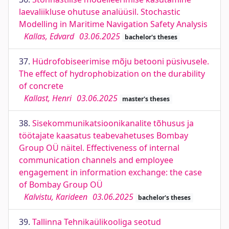
laevaliikluse ohutuse analüüsil. Stochastic
Modelling in Maritime Navigation Safety Analysis
Kallas, Edvard
03.06.2025
bachelor's theses
37.
Hüdrofobiseerimise mõju betooni püsivusele.
The effect of hydrophobization on the durability
of concrete
Kallast, Henri
03.06.2025
master's theses
38.
Sisekommunikatsioonikanalite tõhusus ja
töötajate kaasatus teabevahetuses Bombay
Group OÜ näitel. Effectiveness of internal
communication channels and employee
engagement in information exchange: the case
of Bombay Group OÜ
Kalvistu, Karideen
03.06.2025
bachelor's theses
39.
Tallinna Tehnikaülikooliga seotud