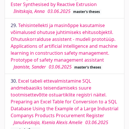
Ester Synthesised by Reactive Extrusion
Ilnitskaja, Anna
03.06.2025
master's theses
29.
Tehisintellekti ja masinõppe kasutamise
võimalused ohutuse juhtimiseks ehitusobjektil.
Ohutuskorralduse assistent - mudeli prototüüp.
Applications of artificial intelligence and machine
learning in construction safety management.
Prototype of safety management assistant
Jaaniste, Sander
03.06.2025
master's theses
30.
Excel tabeli ettevalmistamine SQL
andmebaasiks teisendamiseks suure
tootmisettevõtte ostuartiklite registri näitel.
Preparing an Excel Table for Conversion to a SQL
Database Using the Example of a Large Industrial
Companys Products Procurement Register
Januševskaja, Ksenia Alexis Amelie
03.06.2025