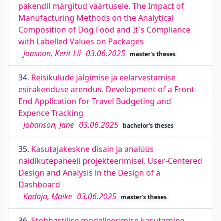
pakendil märgitud väärtusele. The Impact of
Manufacturing Methods on the Analytical
Composition of Dog Food and It`s Compliance
with Labelled Values on Packages
Joasoon, Kerit-Lii
03.06.2025
master's theses
34.
Reisikulude jälgimise ja eelarvestamise
esirakenduse arendus. Development of a Front-
End Application for Travel Budgeting and
Expence Tracking
Johanson, Jane
03.06.2025
bachelor's theses
35.
Kasutajakeskne disain ja analüüs
näidikutepaneeli projekteerimisel. User-Centered
Design and Analysis in the Design of a
Dashboard
Kadaja, Maike
03.06.2025
master's theses
36.
Stohhastilise modelleerimise kasutamine