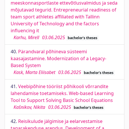
meeskonnasportlaste ettevõtlusvalmidus ja seda
mõjutavad tegurid. Entrepreneurial readiness of
team sport athletes affiliated with Tallinn
University of Technology and the factors
influencing it
Karhu, Mirell
03.06.2025
bachelor's theses
40.
Pärandvaral põhineva süsteemi
kaasajastamine. Modernization of a Legacy-
Based System
Kask, Marta Eliisabet
03.06.2025
bachelor's theses
41.
Veebipõhine tööriist põhikooli võrrandite
lahendamise toetamiseks. Web-based Learning
Tool to Support Solving Basic School Equations
Kašnikov, Nikita
03.06.2025
bachelor's theses
42.
Reisikulude jälgimise ja eelarvestamise
tagarakenduse arendus. Development of a