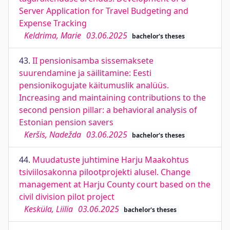
Server Application for Travel Budgeting and
Expense Tracking
Keldrima, Marie
03.06.2025
bachelor's theses
43.
II pensionisamba sissemaksete
suurendamine ja säilitamine: Eesti
pensionikogujate käitumuslik analüüs.
Increasing and maintaining contributions to the
second pension pillar: a behavioral analysis of
Estonian pension savers
Keršis, Nadežda
03.06.2025
bachelor's theses
44.
Muudatuste juhtimine Harju Maakohtus
tsiviilosakonna pilootprojekti alusel. Change
management at Harju County court based on the
civil division pilot project
Kesküla, Liilia
03.06.2025
bachelor's theses