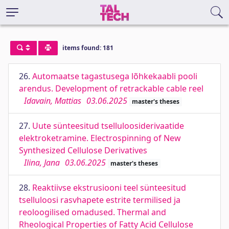
items found: 181
26.
Automaatse tagastusega lõhkekaabli pooli
arendus. Development of retrackable cable reel
Idavain, Mattias
03.06.2025
master's theses
27.
Uute sünteesitud tselluloosiderivaatide
elektroketramine. Electrospinning of New
Synthesized Cellulose Derivatives
Ilina, Jana
03.06.2025
master's theses
28.
Reaktiivse ekstrusiooni teel sünteesitud
tselluloosi rasvhapete estrite termilised ja
reoloogilised omadused. Thermal and
Rheological Properties of Fatty Acid Cellulose