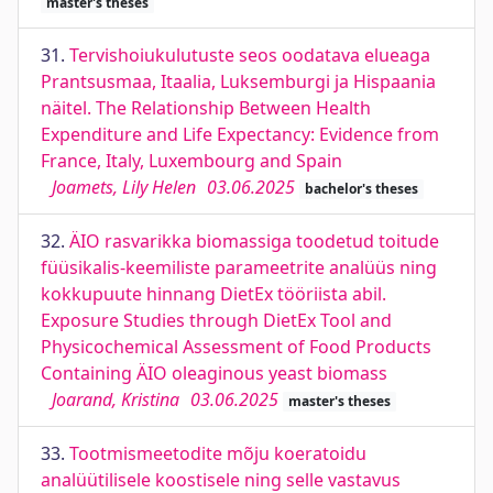
master's theses
31.
Tervishoiukulutuste seos oodatava elueaga
Prantsusmaa, Itaalia, Luksemburgi ja Hispaania
näitel. The Relationship Between Health
Expenditure and Life Expectancy: Evidence from
France, Italy, Luxembourg and Spain
Joamets, Lily Helen
03.06.2025
bachelor's theses
32.
ÄIO rasvarikka biomassiga toodetud toitude
füüsikalis-keemiliste parameetrite analüüs ning
kokkupuute hinnang DietEx tööriista abil.
Exposure Studies through DietEx Tool and
Physicochemical Assessment of Food Products
Containing ÄIO oleaginous yeast biomass
Joarand, Kristina
03.06.2025
master's theses
33.
Tootmismeetodite mõju koeratoidu
analüütilisele koostisele ning selle vastavus