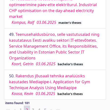
optimeerimine päev-ette elektriturul. Industrial
CHP optimisation on the day-ahead electricity
market
Kompus, Ralf
03.06.2025
master's theses
49.
Teenusehaldusbüroo, selle vastutusalad ning
kasutatavus Eesti avaliku sektori IT-ettevõtetes.
Service Management Office, its Responsibilities,
and Usability in Estonian Public Sector IT
Organizations
Koort, Getrin
03.06.2025
bachelor's theses
50.
Rakendus jõusaali tehnika analüüsiks
kasutades Mediapipe-i. Application for Gym
Technique Analysis Using Mediapipe
Koosa, Kevin
03.06.2025
bachelor's theses
items found: 181