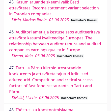
45.
Kasumiaruande skeemi valik Eesti
ettevõtetes. Income statement variant selection
in Estonian companies
Kiisla, Markus Robin
03.06.2025
bachelor's theses
46.
Audiitori ametiaja kestuse seos auditeeritava
ettevõtte kasumi kvaliteediga Euroopas. The
relationship between auditor tenure and audited
companies earnings quality in Europe
Kivend, Kaia
03.06.2025
bachelor's theses
47.
Tartu ja Pärnu kiirtoidurestoranide
konkurents ja ettevõtete tajutud kriitilised
edutegurid. Competition and critical success
factors of fast food restaurants in Tartu and
Pärnu
Kivisild, Lisette
03.06.2025
bachelor's theses
48.
Tööstusliku koostootmisjaama