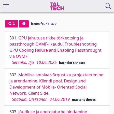
items found: 379
301.
GPU jahutuse rikke tõrkeotsing ja
passthrough OVMF-i kaudu. Troubleshooting
GPU Cooling Failure and Enabling Passthrought
via OVMF
Serenko, Ilja
10.06.2025
bachelor's theses
302.
Mobiilse sotsiaalvõrgustiku projekteerimine
ja arendamine. Kliendi pool. Design and
Development of Mobile- Oriented Social
Network. Client Side.
Shabala, Oleksandr
04.06.2019
master's theses
303.
Jõudluse ja energiatarbe hindamine