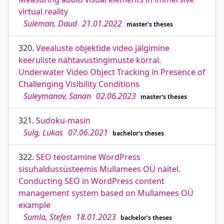
virtual reality
Suleman, Daud
21.01.2022
master's theses
320.
Veealuste objektide video jälgimine
keeruliste nähtavustingimuste korral.
Underwater Video Object Tracking in Presence of
Challenging Visibility Conditions
Suleymanov, Sanan
02.06.2023
master's theses
321.
Sudoku-masin
Sulg, Lukas
07.06.2021
bachelor's theses
322.
SEO teostamine WordPress
sisuhaldussüsteemis Mullamees OÜ näitel.
Conducting SEO in WordPress content
management system based on Mullamees OÜ
example
Sumla, Stefen
18.01.2023
bachelor's theses