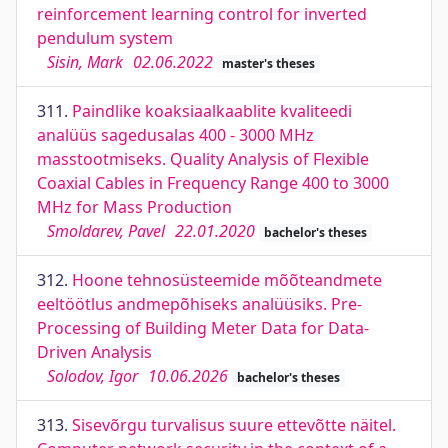
reinforcement learning control for inverted
pendulum system
Sisin, Mark
02.06.2022
master's theses
311.
Paindlike koaksiaalkaablite kvaliteedi
analüüs sagedusalas 400 - 3000 MHz
masstootmiseks. Quality Analysis of Flexible
Coaxial Cables in Frequency Range 400 to 3000
MHz for Mass Production
Smoldarev, Pavel
22.01.2020
bachelor's theses
312.
Hoone tehnosüsteemide mõõteandmete
eeltöötlus andmepõhiseks analüüsiks. Pre-
Processing of Building Meter Data for Data-
Driven Analysis
Solodov, Igor
10.06.2026
bachelor's theses
313.
Sisevõrgu turvalisus suure ettevõtte näitel.