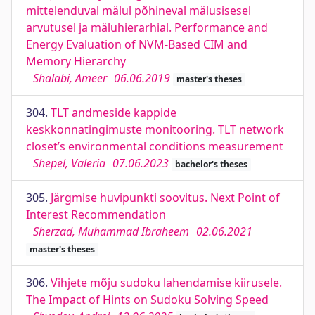
mittelenduval mälul põhineval mälusisesel
arvutusel ja mäluhierarhial. Performance and
Energy Evaluation of NVM-Based CIM and
Memory Hierarchy
Shalabi, Ameer
06.06.2019
master's theses
304.
TLT andmeside kappide
keskkonnatingimuste monitooring. TLT network
closet’s environmental conditions measurement
Shepel, Valeria
07.06.2023
bachelor's theses
305.
Järgmise huvipunkti soovitus. Next Point of
Interest Recommendation
Sherzad, Muhammad Ibraheem
02.06.2021
master's theses
306.
Vihjete mõju sudoku lahendamise kiirusele.
The Impact of Hints on Sudoku Solving Speed