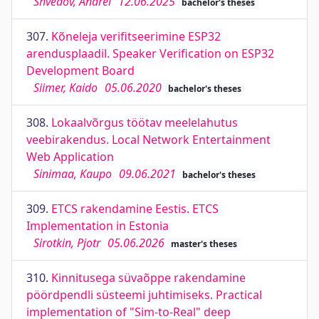
Shvedov, Andrei
12.06.2025
bachelor's theses
307.
Kõneleja verifitseerimine ESP32
arendusplaadil. Speaker Verification on ESP32
Development Board
Siimer, Kaido
05.06.2020
bachelor's theses
308.
Lokaalvõrgus töötav meelelahutus
veebirakendus. Local Network Entertainment
Web Application
Sinimaa, Kaupo
09.06.2021
bachelor's theses
309.
ETCS rakendamine Eestis. ETCS
Implementation in Estonia
Sirotkin, Pjotr
05.06.2026
master's theses
310.
Kinnitusega süvaõppe rakendamine
pöördpendli süsteemi juhtimiseks. Practical
implementation of "Sim-to-Real" deep