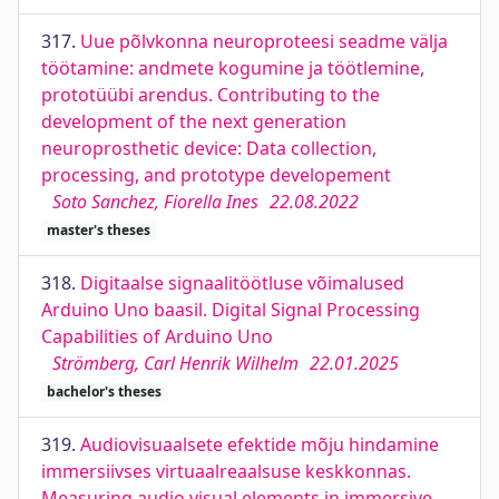
317.
Uue põlvkonna neuroproteesi seadme välja
töötamine: andmete kogumine ja töötlemine,
prototüübi arendus. Contributing to the
development of the next generation
neuroprosthetic device: Data collection,
processing, and prototype developement
Soto Sanchez, Fiorella Ines
22.08.2022
master's theses
318.
Digitaalse signaalitöötluse võimalused
Arduino Uno baasil. Digital Signal Processing
Capabilities of Arduino Uno
Strömberg, Carl Henrik Wilhelm
22.01.2025
bachelor's theses
319.
Audiovisuaalsete efektide mõju hindamine
immersiivses virtuaalreaalsuse keskkonnas.
Measuring audio visual elements in immersive