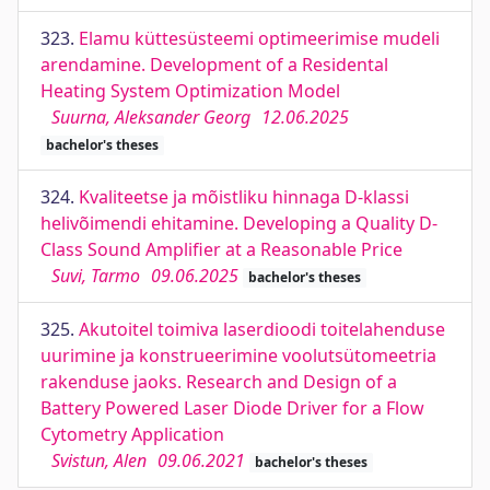
323.
Elamu küttesüsteemi optimeerimise mudeli
arendamine. Development of a Residental
Heating System Optimization Model
Suurna, Aleksander Georg
12.06.2025
bachelor's theses
324.
Kvaliteetse ja mõistliku hinnaga D-klassi
helivõimendi ehitamine. Developing a Quality D-
Class Sound Amplifier at a Reasonable Price
Suvi, Tarmo
09.06.2025
bachelor's theses
325.
Akutoitel toimiva laserdioodi toitelahenduse
uurimine ja konstrueerimine voolutsütomeetria
rakenduse jaoks. Research and Design of a
Battery Powered Laser Diode Driver for a Flow
Cytometry Application
Svistun, Alen
09.06.2021
bachelor's theses