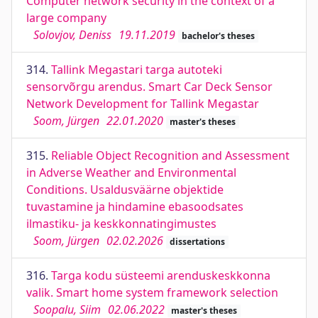
Computer network security in the context of a
large company
Solovjov, Deniss
19.11.2019
bachelor's theses
314.
Tallink Megastari targa autoteki
sensorvõrgu arendus. Smart Car Deck Sensor
Network Development for Tallink Megastar
Soom, Jürgen
22.01.2020
master's theses
315.
Reliable Object Recognition and Assessment
in Adverse Weather and Environmental
Conditions. Usaldusväärne objektide
tuvastamine ja hindamine ebasoodsates
ilmastiku- ja keskkonnatingimustes
Soom, Jürgen
02.02.2026
dissertations
316.
Targa kodu süsteemi arenduskeskkonna
valik. Smart home system framework selection
Soopalu, Siim
02.06.2022
master's theses