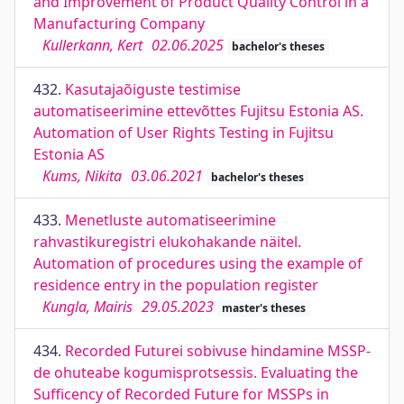
and Improvement of Product Quality Control in a
Manufacturing Company
Kullerkann, Kert
02.06.2025
bachelor's theses
432.
Kasutajaõiguste testimise
automatiseerimine ettevõttes Fujitsu Estonia AS.
Automation of User Rights Testing in Fujitsu
Estonia AS
Kums, Nikita
03.06.2021
bachelor's theses
433.
Menetluste automatiseerimine
rahvastikuregistri elukohakande näitel.
Automation of procedures using the example of
residence entry in the population register
Kungla, Mairis
29.05.2023
master's theses
434.
Recorded Futurei sobivuse hindamine MSSP-
de ohuteabe kogumisprotsessis. Evaluating the
Sufficency of Recorded Future for MSSPs in