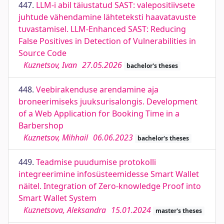
447.
LLM-i abil täiustatud SAST: valepositiivsete
juhtude vähendamine lähteteksti haavatavuste
tuvastamisel. LLM-Enhanced SAST: Reducing
False Positives in Detection of Vulnerabilities in
Source Code
Kuznetsov, Ivan
27.05.2026
bachelor's theses
448.
Veebirakenduse arendamine aja
broneerimiseks juuksurisalongis. Development
of a Web Application for Booking Time in a
Barbershop
Kuznetsov, Mihhail
06.06.2023
bachelor's theses
449.
Teadmise puudumise protokolli
integreerimine infosüsteemidesse Smart Wallet
näitel. Integration of Zero-knowledge Proof into
Smart Wallet System
Kuznetsova, Aleksandra
15.01.2024
master's theses