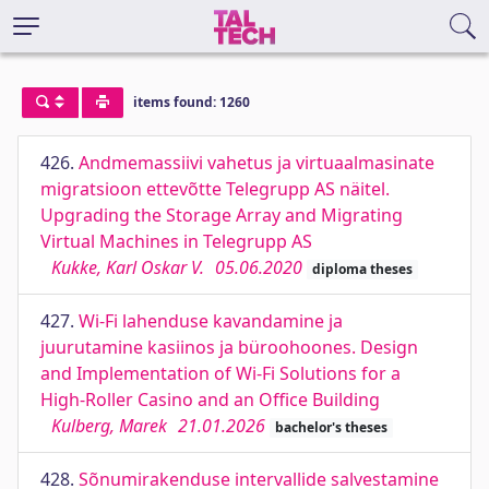
items found: 1260
426.
Andmemassiivi vahetus ja virtuaalmasinate
migratsioon ettevõtte Telegrupp AS näitel.
Upgrading the Storage Array and Migrating
Virtual Machines in Telegrupp AS
Kukke, Karl Oskar V.
05.06.2020
diploma theses
427.
Wi-Fi lahenduse kavandamine ja
juurutamine kasiinos ja büroohoones. Design
and Implementation of Wi-Fi Solutions for a
High-Roller Casino and an Office Building
Kulberg, Marek
21.01.2026
bachelor's theses
428.
Sõnumirakenduse intervallide salvestamine