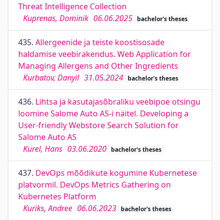
Threat Intelligence Collection
Kuprenas, Dominik
06.06.2025
bachelor's theses
435.
Allergeenide ja teiste koostisosade
haldamise veebirakendus. Web Application for
Managing Allergens and Other Ingredients
Kurbatov, Danyil
31.05.2024
bachelor's theses
436.
Lihtsa ja kasutajasõbraliku veebipoe otsingu
loomine Salome Auto AS-i näitel. Developing a
User-friendly Webstore Search Solution for
Salome Auto AS
Kurel, Hans
03.06.2020
bachelor's theses
437.
DevOps mõõdikute kogumine Kubernetese
platvormil. DevOps Metrics Gathering on
Kubernetes Platform
Kuriks, Andree
06.06.2023
bachelor's theses