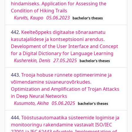
hindamiseks. Application for Assessing the
Condition of Hiking Trails
Kurvits, Kaupo
05.06.2023
bachelor's theses
442.
Keelteõppeks digitaalse sõnaraamatu
kasutajaliidese ja kontseptsiooni arendus.
Development of the User Interface and Concept
for a Digital Dictionary for Language Learning
Kusherekin, Denis
27.05.2025
bachelor's theses
443.
Trooja hobuse rünnete optimeerimine ja
võimendamine süvaneurovõrkudes.
Optimization and Amplification of Trojan Attacks
in Deep Neural Networks
Kusumoto, Akiha
05.06.2025
bachelor's theses
444.
Tööstusautomaatika süsteemide logimise ja
monitooringu rakendamine vastavalt ISO/IEC
27001 ja IEC 62443 nõuetele. Implementation of