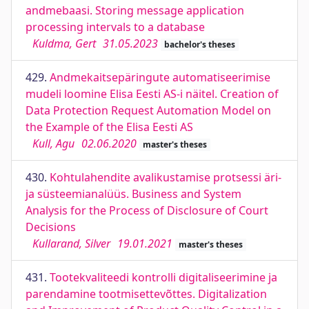
andmebaasi. Storing message application
processing intervals to a database
Kuldma, Gert
31.05.2023
bachelor's theses
429.
Andmekaitsepäringute automatiseerimise
mudeli loomine Elisa Eesti AS-i näitel. Creation of
Data Protection Request Automation Model on
the Example of the Elisa Eesti AS
Kull, Agu
02.06.2020
master's theses
430.
Kohtulahendite avalikustamise protsessi äri-
ja süsteemianalüüs. Business and System
Analysis for the Process of Disclosure of Court
Decisions
Kullarand, Silver
19.01.2021
master's theses
431.
Tootekvaliteedi kontrolli digitaliseerimine ja
parendamine tootmisettevõttes. Digitalization