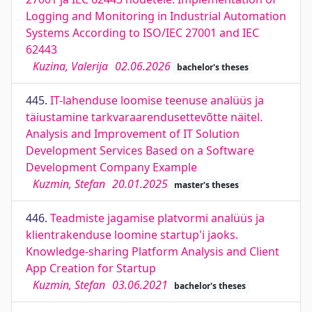
Logging and Monitoring in Industrial Automation
Systems According to ISO/IEC 27001 and IEC
62443
Kuzina, Valerija
02.06.2026
bachelor's theses
445.
IT-lahenduse loomise teenuse analüüs ja
täiustamine tarkvaraarendusettevõtte näitel.
Analysis and Improvement of IT Solution
Development Services Based on a Software
Development Company Example
Kuzmin, Stefan
20.01.2025
master's theses
446.
Teadmiste jagamise platvormi analüüs ja
klientrakenduse loomine startup'i jaoks.
Knowledge-sharing Platform Analysis and Client
App Creation for Startup
Kuzmin, Stefan
03.06.2021
bachelor's theses