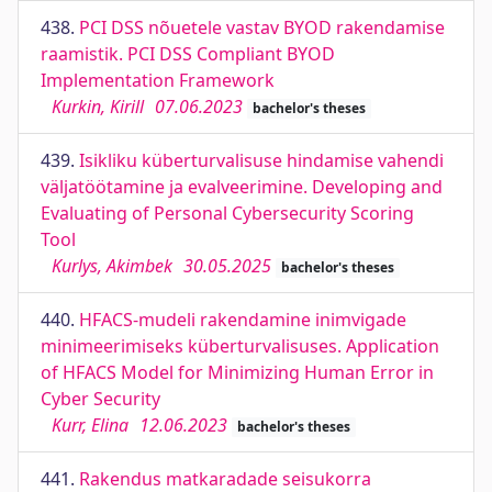
438.
PCI DSS nõuetele vastav BYOD rakendamise
raamistik. PCI DSS Compliant BYOD
Implementation Framework
Kurkin, Kirill
07.06.2023
bachelor's theses
439.
Isikliku küberturvalisuse hindamise vahendi
väljatöötamine ja evalveerimine. Developing and
Evaluating of Personal Cybersecurity Scoring
Tool
Kurlys, Akimbek
30.05.2025
bachelor's theses
440.
HFACS-mudeli rakendamine inimvigade
minimeerimiseks küberturvalisuses. Application
of HFACS Model for Minimizing Human Error in
Cyber Security
Kurr, Elina
12.06.2023
bachelor's theses
441.
Rakendus matkaradade seisukorra