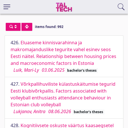
items found: 992
426.
Eluaseme kinnisvarahinna ja
makromajanduslike tegurite vahel esinev seos
Eesti näitel. Relationship between housing prices
and macroeconomic factors in Estonia
Luik, Mari-Ly
03.06.2025
bachelor's theses
427.
Võrkpallihuviliste külastuskäitumise tegurid
Eesti klubivõrkpallis. Factors associated with
volleyball enthusiasts attendance behaviour in
Estonian club volleyball
Lukjanov, Anitra
08.06.2026
bachelor's theses
428.
Kognitiivsete oskuste väärtus kaasaegsetel