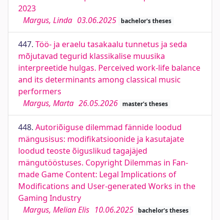
2023
Margus, Linda
03.06.2025
bachelor's theses
447.
Töö- ja eraelu tasakaalu tunnetus ja seda
mõjutavad tegurid klassikalise muusika
interpreetide hulgas. Perceived work-life balance
and its determinants among classical music
performers
Margus, Marta
26.05.2026
master's theses
448.
Autoriõiguse dilemmad fännide loodud
mängusisus: modifikatsioonide ja kasutajate
loodud teoste õiguslikud tagajäjed
mängutööstuses. Copyright Dilemmas in Fan-
made Game Content: Legal Implications of
Modifications and User-generated Works in the
Gaming Industry
Margus, Melian Elis
10.06.2025
bachelor's theses