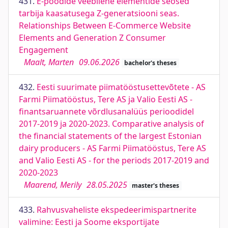
431.
E-poodide veebilehe elementide seosed
tarbija kaasatusega Z-generatsiooni seas.
Relationships Between E-Commerce Website
Elements and Generation Z Consumer
Engagement
Maalt, Marten
09.06.2026
bachelor's theses
432.
Eesti suurimate piimatööstusettevõtete - AS
Farmi Piimatööstus, Tere AS ja Valio Eesti AS -
finantsaruannete võrdlusanalüüs perioodidel
2017-2019 ja 2020-2023. Comparative analysis of
the financial statements of the largest Estonian
dairy producers - AS Farmi Piimatööstus, Tere AS
and Valio Eesti AS - for the periods 2017-2019 and
2020-2023
Maarend, Merily
28.05.2025
master's theses
433.
Rahvusvaheliste ekspedeerimispartnerite
valimine: Eesti ja Soome eksportijate