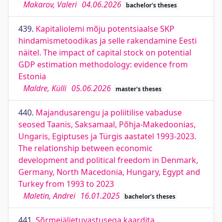
Makarov, Valeri
04.06.2026
bachelor's theses
439.
Kapitaliolemi mõju potentsiaalse SKP
hindamismetoodikas ja selle rakendamine Eesti
näitel. The impact of capital stock on potential
GDP estimation methodology: evidence from
Estonia
Maldre, Külli
05.06.2026
master's theses
440.
Majandusarengu ja poliitilise vabaduse
seosed Taanis, Saksamaal, Põhja-Makedoonias,
Ungaris, Egiptuses ja Türgis aastatel 1993-2023.
The relationship between economic
development and political freedom in Denmark,
Germany, North Macedonia, Hungary, Egypt and
Turkey from 1993 to 2023
Maletin, Andrei
16.01.2025
bachelor's theses
441.
Sõrmejäljetuvastusega kaardita