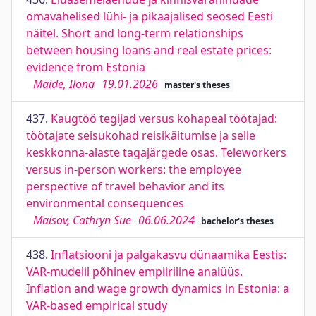
omavahelised lühi- ja pikaajalised seosed Eesti
näitel. Short and long-term relationships
between housing loans and real estate prices:
evidence from Estonia
Maide, Ilona
19.01.2026
master's theses
437.
Kaugtöö tegijad versus kohapeal töötajad:
töötajate seisukohad reisikäitumise ja selle
keskkonna-alaste tagajärgede osas. Teleworkers
versus in-person workers: the employee
perspective of travel behavior and its
environmental consequences
Maisov, Cathryn Sue
06.06.2024
bachelor's theses
438.
Inflatsiooni ja palgakasvu dünaamika Eestis:
VAR-mudelil põhinev empiiriline analüüs.
Inflation and wage growth dynamics in Estonia: a
VAR-based empirical study