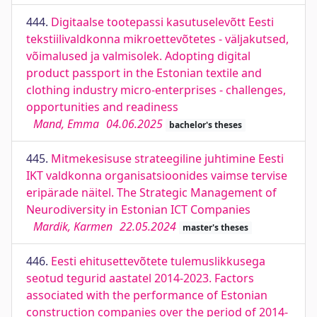
444.
Digitaalse tootepassi kasutuselevõtt Eesti
tekstiilivaldkonna mikroettevõtetes - väljakutsed,
võimalused ja valmisolek. Adopting digital
product passport in the Estonian textile and
clothing industry micro-enterprises - challenges,
opportunities and readiness
Mand, Emma
04.06.2025
bachelor's theses
445.
Mitmekesisuse strateegiline juhtimine Eesti
IKT valdkonna organisatsioonides vaimse tervise
eripärade näitel. The Strategic Management of
Neurodiversity in Estonian ICT Companies
Mardik, Karmen
22.05.2024
master's theses
446.
Eesti ehitusettevõtete tulemuslikkusega
seotud tegurid aastatel 2014-2023. Factors
associated with the performance of Estonian
construction companies over the period of 2014-