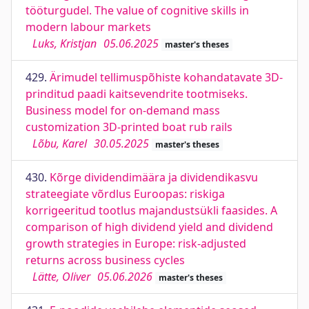
tööturgudel. The value of cognitive skills in
modern labour markets
Luks, Kristjan
05.06.2025
master's theses
429.
Ärimudel tellimuspõhiste kohandatavate 3D-
prinditud paadi kaitsevendrite tootmiseks.
Business model for on-demand mass
customization 3D-printed boat rub rails
Lõbu, Karel
30.05.2025
master's theses
430.
Kõrge dividendimäära ja dividendikasvu
strateegiate võrdlus Euroopas: riskiga
korrigeeritud tootlus majandustsükli faasides. A
comparison of high dividend yield and dividend
growth strategies in Europe: risk-adjusted
returns across business cycles
Lätte, Oliver
05.06.2026
master's theses