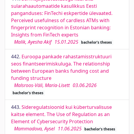
sularahaautomaatide kasulikkus Eesti
panganduses: FinTechi eskpertide ülevaated.
Perceived usefulness of cardless ATMs with
fingerprint recognition in Estonian banking:
Insights from FinTech experts
Malik, Ayesha Akif
15.01.2025
bachelor's theses
442.
Euroopa pankade rahastamisstruktuuri
seos finantseerimiskuluga. The relationship
between European banks funding cost and
funding structure
Malsroos-Väli, Maria-Lisett
03.06.2026
bachelor's theses
443.
Sideregulatsioonid kui küberturvalisuse
kaitse element. The Use of Regulation as an
Element of Cybersecurity Protection
Mammadova, Aysel
11.06.2025
bachelor's theses