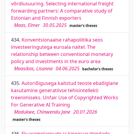
võrdlusuuring. Selecting international freight
forwarding partners: A comparative study of
Estonian and Finnish exporters
Maas, Elmer
30.05.2025
master's theses
434.
Konventsionaalse rahapoliitika seos
investeeringutega euroala näitel. The
relationship between conventional monetary
policy and investments in the euro area
Maasikas, Lisanna
04.06.2025
bachelor's theses
435.
Autoriõigusega kaitstud teoste ebaõiglane
kasutamine generatiivse tehisintellekti
treenimiseks. Unfair Use of Copyrighted Works
For Generative AI Training
Madukwe, Chinwendu Jane
20.01.2026
master's theses
436.
Eluasemelaenude ja kinnisvarahindade