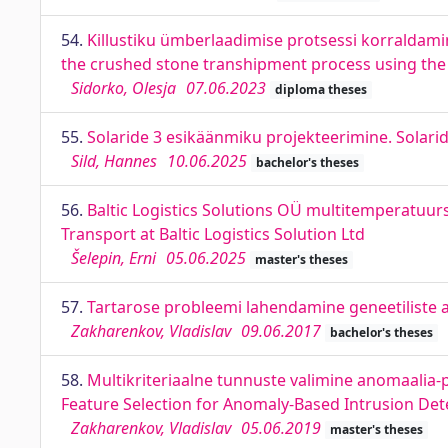
54.
Killustiku ümberlaadimise protsessi korraldamin
the crushed stone transhipment process using the 
Sidorko, Olesja
07.06.2023
diploma theses
55.
Solaride 3 esikäänmiku projekteerimine. Solarid
Sild, Hannes
10.06.2025
bachelor's theses
56.
Baltic Logistics Solutions OÜ multitemperatuu
Transport at Baltic Logistics Solution Ltd
Šelepin, Erni
05.06.2025
master's theses
57.
Tartarose probleemi lahendamine geneetiliste 
Zakharenkov, Vladislav
09.06.2017
bachelor's theses
58.
Multikriteriaalne tunnuste valimine anomaalia-p
Feature Selection for Anomaly-Based Intrusion Det
Zakharenkov, Vladislav
05.06.2019
master's theses