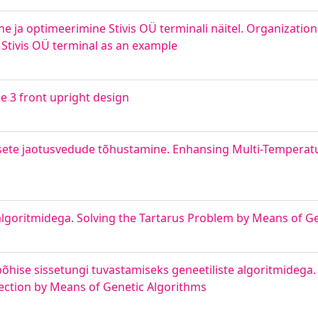
e ja optimeerimine Stivis OÜ terminali näitel. Organization
Stivis OÜ terminal as an example
e 3 front upright design
rsete jaotusvedude tõhustamine. Enhansing Multi-Temperatu
algoritmidega. Solving the Tartarus Problem by Means of G
õhise sissetungi tuvastamiseks geneetiliste algoritmidega.
ection by Means of Genetic Algorithms