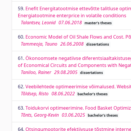
59.
Enefit Energitatootmise ettevõtte talitluse opt
Energiatootmine enterprice in volatile conditions
Talantsev, Leonid
07.06.2018
master's theses
60.
Economic Model of Oil Shale Flows and Cost. 
Tammeoja, Tauno
26.06.2008
dissertations
61.
Ökonoomsete negatiivse diferentsiaaltakistuse
of Economical Circuits and Components with Negati
Taniloo, Rainer
29.08.2005
dissertations
62.
Veebilehtede optimeerimise võimalused. Websit
Tõldsep, Risto
08.06.2022
bachelor's theses
63.
Toidukorvi optimeerimine. Food Basket Optimiz
Tõnts, Georg-Kevin
03.06.2025
bachelor's theses
64.
Otsingumootorite efektiivsuse tõstmine interne