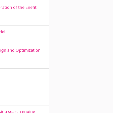
ation of the Enefit
del
sign and Optimization
sing search engine