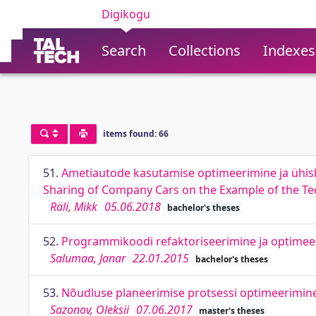
Digikogu
Search
Collections
Indexes
items found: 66
51.
Ametiautode kasutamise optimeerimine ja ühisk
Sharing of Company Cars on the Example of the Tec
Räli, Mikk
05.06.2018
bachelor's theses
52.
Programmikoodi refaktoriseerimine ja optimeer
Salumaa, Janar
22.01.2015
bachelor's theses
53.
Nõudluse planeerimise protsessi optimeerimin
Sazonov, Oleksii
07.06.2017
master's theses