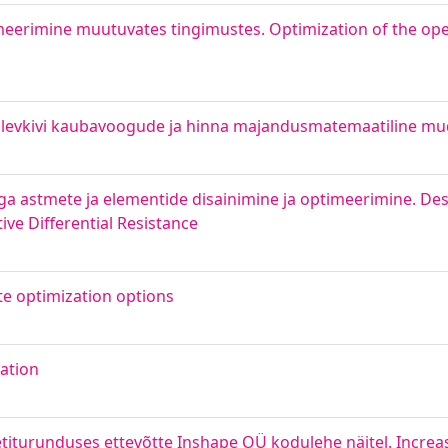
imeerimine muutuvates tingimustes. Optimization of the oper
Põlevkivi kaubavoogude ja hinna majandusmatemaatiline mu
ga astmete ja elementide disainimine ja optimeerimine. De
ve Differential Resistance
e optimization options
ation
titurunduses ettevõtte Inshape OÜ kodulehe näitel. Increa