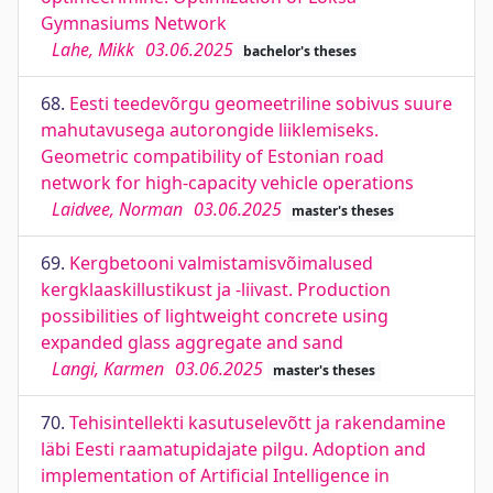
Gymnasiums Network
Lahe, Mikk
03.06.2025
bachelor's theses
68.
Eesti teedevõrgu geomeetriline sobivus suure
mahutavusega autorongide liiklemiseks.
Geometric compatibility of Estonian road
network for high-capacity vehicle operations
Laidvee, Norman
03.06.2025
master's theses
69.
Kergbetooni valmistamisvõimalused
kergklaaskillustikust ja -liivast. Production
possibilities of lightweight concrete using
expanded glass aggregate and sand
Langi, Karmen
03.06.2025
master's theses
70.
Tehisintellekti kasutuselevõtt ja rakendamine
läbi Eesti raamatupidajate pilgu. Adoption and
implementation of Artificial Intelligence in