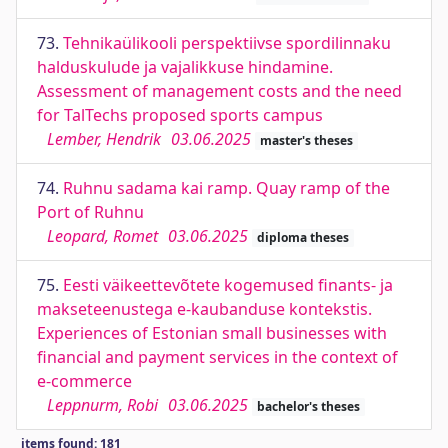
73.
Tehnikaülikooli perspektiivse spordilinnaku
halduskulude ja vajalikkuse hindamine.
Assessment of management costs and the need
for TalTechs proposed sports campus
Lember, Hendrik
03.06.2025
master's theses
74.
Ruhnu sadama kai ramp. Quay ramp of the
Port of Ruhnu
Leopard, Romet
03.06.2025
diploma theses
75.
Eesti väikeettevõtete kogemused finants- ja
makseteenustega e-kaubanduse kontekstis.
Experiences of Estonian small businesses with
financial and payment services in the context of
e-commerce
Leppnurm, Robi
03.06.2025
bachelor's theses
items found: 181