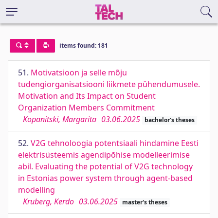
items found: 181
51.
Motivatsioon ja selle mõju
tudengiorganisatsiooni liikmete pühendumusele.
Motivation and Its Impact on Student
Organization Members Commitment
Kopanitski, Margarita
03.06.2025
bachelor's theses
52.
V2G tehnoloogia potentsiaali hindamine Eesti
elektrisüsteemis agendipõhise modelleerimise
abil. Evaluating the potential of V2G technology
in Estonias power system through agent-based
modelling
Kruberg, Kerdo
03.06.2025
master's theses