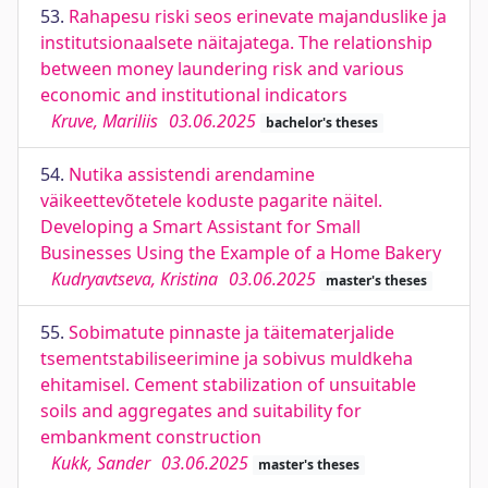
53.
Rahapesu riski seos erinevate majanduslike ja
institutsionaalsete näitajatega. The relationship
between money laundering risk and various
economic and institutional indicators
Kruve, Mariliis
03.06.2025
bachelor's theses
54.
Nutika assistendi arendamine
väikeettevõtetele koduste pagarite näitel.
Developing a Smart Assistant for Small
Businesses Using the Example of a Home Bakery
Kudryavtseva, Kristina
03.06.2025
master's theses
55.
Sobimatute pinnaste ja täitematerjalide
tsementstabiliseerimine ja sobivus muldkeha
ehitamisel. Cement stabilization of unsuitable
soils and aggregates and suitability for
embankment construction
Kukk, Sander
03.06.2025
master's theses