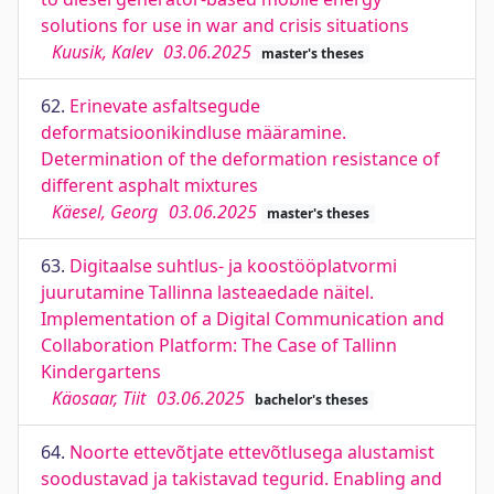
solutions for use in war and crisis situations
Kuusik, Kalev
03.06.2025
master's theses
62.
Erinevate asfaltsegude
deformatsioonikindluse määramine.
Determination of the deformation resistance of
different asphalt mixtures
Käesel, Georg
03.06.2025
master's theses
63.
Digitaalse suhtlus- ja koostööplatvormi
juurutamine Tallinna lasteaedade näitel.
Implementation of a Digital Communication and
Collaboration Platform: The Case of Tallinn
Kindergartens
Käosaar, Tiit
03.06.2025
bachelor's theses
64.
Noorte ettevõtjate ettevõtlusega alustamist
soodustavad ja takistavad tegurid. Enabling and