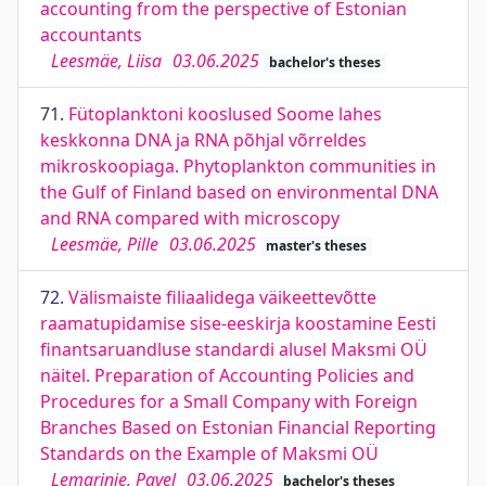
accounting from the perspective of Estonian
accountants
Leesmäe, Liisa
03.06.2025
bachelor's theses
71.
Fütoplanktoni kooslused Soome lahes
keskkonna DNA ja RNA põhjal võrreldes
mikroskoopiaga. Phytoplankton communities in
the Gulf of Finland based on environmental DNA
and RNA compared with microscopy
Leesmäe, Pille
03.06.2025
master's theses
72.
Välismaiste filiaalidega väikeettevõtte
raamatupidamise sise-eeskirja koostamine Eesti
finantsaruandluse standardi alusel Maksmi OÜ
näitel. Preparation of Accounting Policies and
Procedures for a Small Company with Foreign
Branches Based on Estonian Financial Reporting
Standards on the Example of Maksmi OÜ
Lemarinje, Pavel
03.06.2025
bachelor's theses