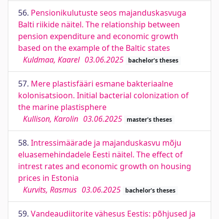
56.
Pensionikulutuste seos majanduskasvuga
Balti riikide näitel. The relationship between
pension expenditure and economic growth
based on the example of the Baltic states
Kuldmaa, Kaarel
03.06.2025
bachelor's theses
57.
Mere plastisfääri esmane bakteriaalne
kolonisatsioon. Initial bacterial colonization of
the marine plastisphere
Kullison, Karolin
03.06.2025
master's theses
58.
Intressimäärade ja majanduskasvu mõju
eluasemehindadele Eesti näitel. The effect of
intrest rates and economic growth on housing
prices in Estonia
Kurvits, Rasmus
03.06.2025
bachelor's theses
59.
Vandeaudiitorite vähesus Eestis: põhjused ja