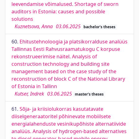
leevendamise võimalused. Shortage of sworn
auditors in Estonia: causes and possible
solutions
Kuznetsova, Anna
03.06.2025
bachelor's theses
60.
Ehitustehnoloogia ja platsikorralduse analüüs
Tallinnas Eesti Rahvusraamatukogu C korpuse
rekonstrueerimise näitel. Analysis of
construction technology and building site
management based on the case study of the
reconstruction of block C of the National Library
of Estonia in Tallinn
Kutser, Indrek
03.06.2025
master's theses
61.
Sõja- ja kriisiolukorras kasutatavate
diiselgeneraatoritel põhinevate mobiilsete
energialahenduste vesinikupõhiste alternatiivide
analüüs. Analysis of hydrogen-based alternatives
to diesel generator-based mobile energy