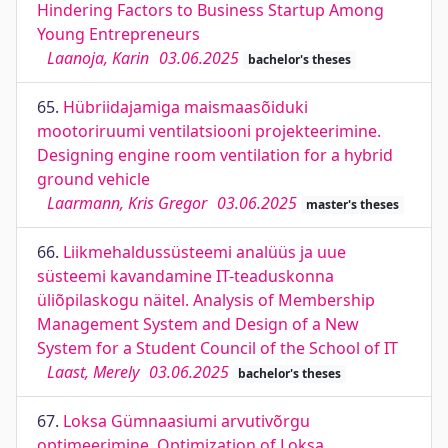
Hindering Factors to Business Startup Among
Young Entrepreneurs
Laanoja, Karin
03.06.2025
bachelor's theses
65.
Hübriidajamiga maismaasõiduki
mootoriruumi ventilatsiooni projekteerimine.
Designing engine room ventilation for a hybrid
ground vehicle
Laarmann, Kris Gregor
03.06.2025
master's theses
66.
Liikmehaldussüsteemi analüüs ja uue
süsteemi kavandamine IT-teaduskonna
üliõpilaskogu näitel. Analysis of Membership
Management System and Design of a New
System for a Student Council of the School of IT
Laast, Merely
03.06.2025
bachelor's theses
67.
Loksa Gümnaasiumi arvutivõrgu
optimeerimine. Optimization of Loksa